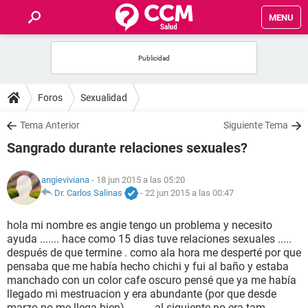
MENU
INICIO
FOROS
Foros
Sexualidad
SALUD
Tema Anterior
Siguiente Tema
Sangrado durante relaciones sexuales?
FAMILIA
angieviviana
- 18 jun 2015 a las 05:20
NUTRICIÓN
Dr. Carlos Salinas
-
22 jun 2015 a las 00:47
hola mi nombre es angie tengo un problema y necesito
BIENESTAR
ayuda ....... hace como 15 dias tuve relaciones sexuales .....
después de que termine . como ala hora me desperté por que
SEXUALIDAD
pensaba que me había hecho chichi y fui al baño y estaba
manchado con un color cafe oscuro pensé que ya me había
llegado mi mestruacion y era abundante (por que desde
GLOSARIO
marzo no me llega bien) ..........al siguiente no era tam