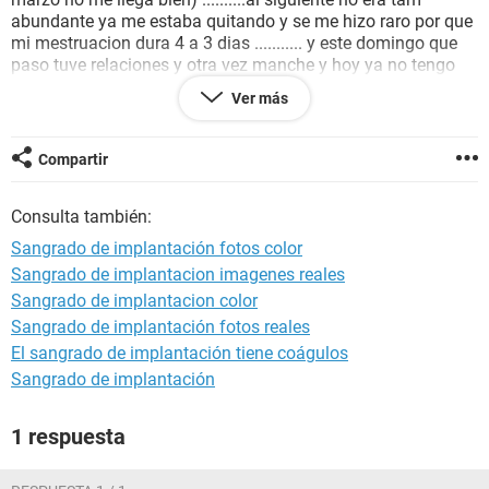
abundante ya me estaba quitando y se me hizo raro por que
mi mestruacion dura 4 a 3 dias ........... y este domingo que
paso tuve relaciones y otra vez manche y hoy ya no tengo
nada de sangrado ..........he buscado por diferentes paginas y
Ver más
dicen que pueden ser
cáncer
, o trasmicion sexual pero no
creo................ estoy planificando con la inyección mensual
antes con la ciclofen y ahora me la cambiaron no tengo el
Compartir
nombre pero no se si es por la inyección o algo mas me
podrian ayudar por favor . gracias
Consulta también:
Sangrado de implantación fotos color
Sangrado de implantacion imagenes reales
Sangrado de implantacion color
Sangrado de implantación fotos reales
El sangrado de implantación tiene coágulos
Sangrado de implantación
1 respuesta