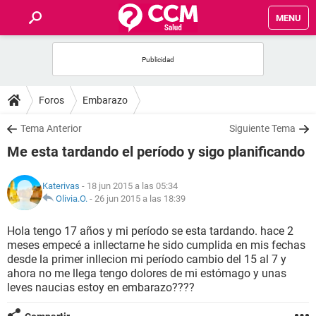
MENU
INICIO
FOROS
Foros
Embarazo
SALUD
Tema Anterior
Siguiente Tema
Me esta tardando el período y sigo planificando
FAMILIA
Katerivas
- 18 jun 2015 a las 05:34
NUTRICIÓN
Olivia.O.
-
26 jun 2015 a las 18:39
Hola tengo 17 años y mi período se esta tardando. hace 2
BIENESTAR
meses empecé a inllectarne he sido cumplida en mis fechas
desde la primer inllecion mi período cambio del 15 al 7 y
SEXUALIDAD
ahora no me llega tengo dolores de mi estómago y unas
leves naucias estoy en embarazo????
GLOSARIO