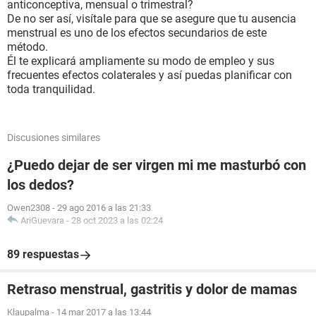
anticonceptiva, mensual o trimestral?
De no ser así, visítale para que se asegure que tu ausencia
menstrual es uno de los efectos secundarios de este
método.
Él te explicará ampliamente su modo de empleo y sus
frecuentes efectos colaterales y así puedas planificar con
toda tranquilidad.
Discusiones similares
¿Puedo dejar de ser virgen mi me masturbó con
los dedos?
Owen2308
-
29 ago 2016 a las 21:33
AriGuevara
-
28 oct 2023 a las 02:24
89 respuestas
Retraso menstrual, gastritis y dolor de mamas
Klaupalma
-
14 mar 2017 a las 13:44