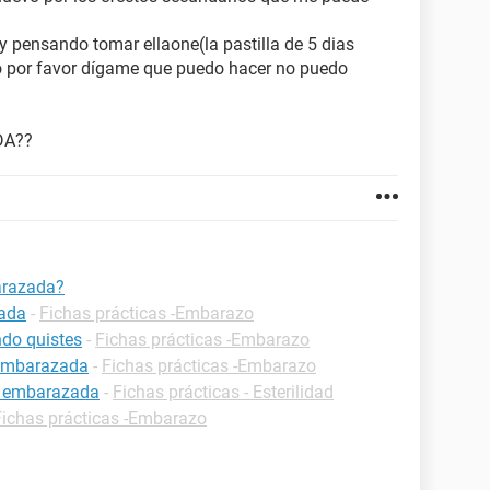
 pensando tomar ellaone(la pastilla de 5 dias
o por favor dígame que puedo hacer no puedo
DA??
arazada?
zada
-
Fichas prácticas -Embarazo
do quistes
-
Fichas prácticas -Embarazo
 embarazada
-
Fichas prácticas -Embarazo
r embarazada
-
Fichas prácticas - Esterilidad
Fichas prácticas -Embarazo