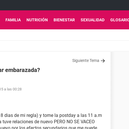
FAMILIA
NUTRICIÓN
BIENESTAR
SEXUALIDAD
GLOSARI
Siguiente Tema
dar embarazada?
15 a las 00:28
8 dias de mi regla) y tome la postday a las 11 a.m
ía tuve relaciones de nuevo PERO NO SE VACEO
uevo por los efectos secundarios que me puede