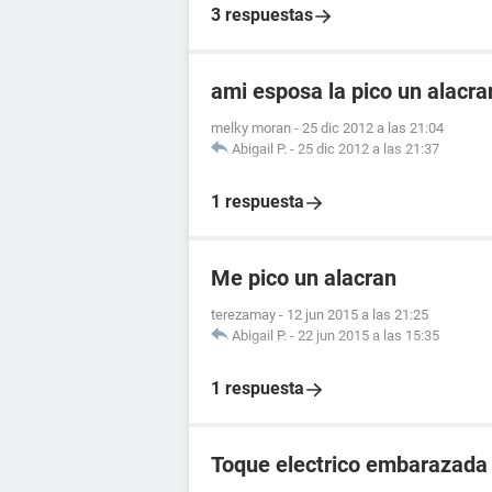
3 respuestas
ami esposa la pico un alacr
melky moran
-
25 dic 2012 a las 21:04
Abigail P.
-
25 dic 2012 a las 21:37
1 respuesta
Me pico un alacran
terezamay
-
12 jun 2015 a las 21:25
Abigail P.
-
22 jun 2015 a las 15:35
1 respuesta
Toque electrico embarazada