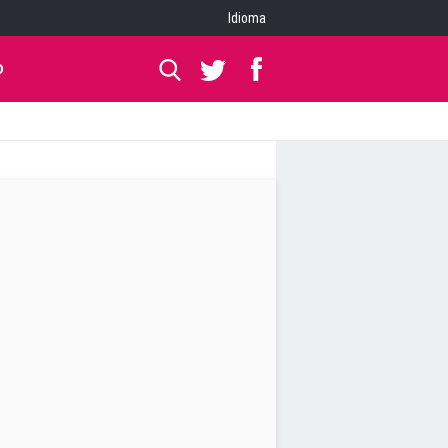
Idioma
O