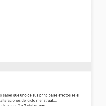
 saber que uno de sus principales efectos es el
alteraciones del ciclo menstrual....
ncluso por 2 o 3 ciclos más...