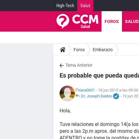
High-Tech
Salud
FOROS
SALUD
Foros
Embarazo
Tema Anterior
Es probable que pueda que
Thiara0601
- 18 jun 2015 a las 09:36
Dr. Joseph Exebio
-
19 jun 20
Hola,
Tuve relaciones el domingo 14(a los 
pero a las 2p.m aprox. del mismo d
ADENTRO y no tome la postday de n