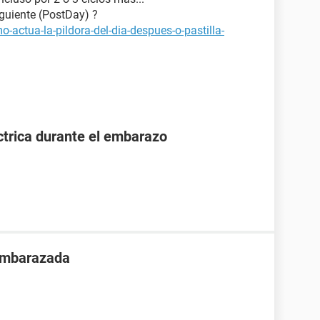
iguiente (PostDay) ?
-actua-la-pildora-del-dia-despues-o-pastilla-
ctrica durante el embarazo
 embarazada