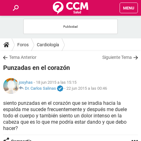
MENU
INICIO
FOROS
Foros
Cardiología
SALUD
Tema Anterior
Siguiente Tema
Punzadas en el corazón
FAMILIA
josyhas
- 18 jun 2015 a las 15:15
NUTRICIÓN
Dr. Carlos Salinas
-
22 jun 2015 a las 00:46
siento punzadas en el corazón que se irradia hacia la
BIENESTAR
espalda me sucede frecuentemente y después me duele
todo el cuerpo y también siento un dolor intenso en la
SEXUALIDAD
cabeza que es lo que me podría estar dando y que debo
hacer?
GLOSARIO