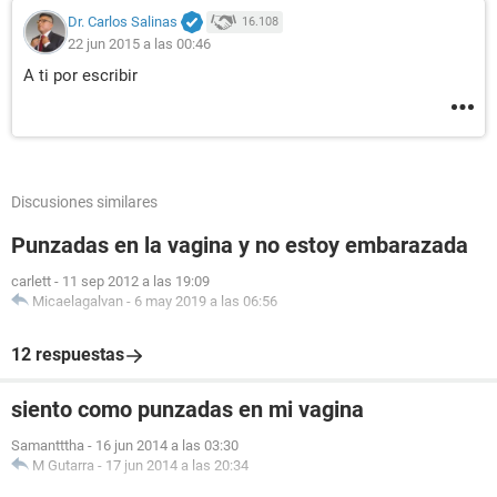
Dr. Carlos Salinas
16.108
22 jun 2015 a las 00:46
A ti por escribir
Discusiones similares
Punzadas en la vagina y no estoy embarazada
carlett
-
11 sep 2012 a las 19:09
Micaelagalvan
-
6 may 2019 a las 06:56
12 respuestas
siento como punzadas en mi vagina
Samantttha
-
16 jun 2014 a las 03:30
M Gutarra
-
17 jun 2014 a las 20:34