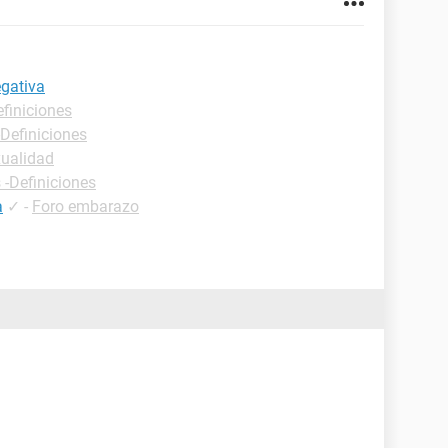
egativa
efiniciones
-Definiciones
xualidad
 -Definiciones
a
✓
-
Foro embarazo