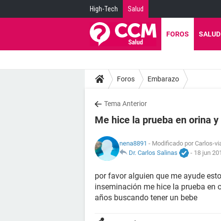
High-Tech
Salud
FOROS
SALUD
Foros
Embarazo
Tema Anterior
Me hice la prueba en orina y
nena8891
- Modificado por Carlos-vi
Dr. Carlos Salinas
-
18 jun 20
por favor alguien que me ayude estoy
inseminación me hice la prueba en or
años buscando tener un bebe