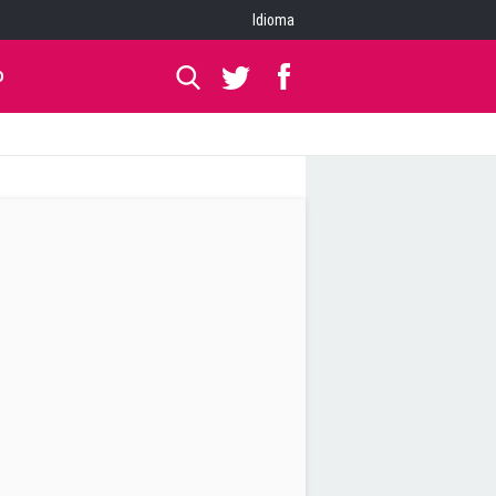
Idioma
O