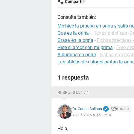
Compartir
Consulta también:
Me hice la prueba en orina y salió n
Que es la orina
-
Fichas prácticas -D
Grasa en la orina
-
Fichas prácticas 
Hice el amor con mi prima
-
Foro se
Albumina en orina
-
Fichas prácticas
Las obleas de colores pintan la orin
1 respuesta
RESPUESTA 1 / 1
Dr. Carlos Salinas
16.108
18 jun 2015 a las 17:10
Hola,