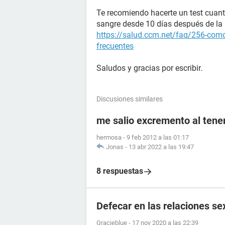
Te recomiendo hacerte un test cuant
sangre desde 10 días después de la 
https://salud.ccm.net/faq/256-como
frecuentes
Saludos y gracias por escribir.
Discusiones similares
me salio excremento al tener
hermosa
-
9 feb 2012 a las 01:17
Jonas
-
13 abr 2022 a las 19:47
8 respuestas
Defecar en las relaciones se
Gracieblue
-
17 nov 2020 a las 22:39