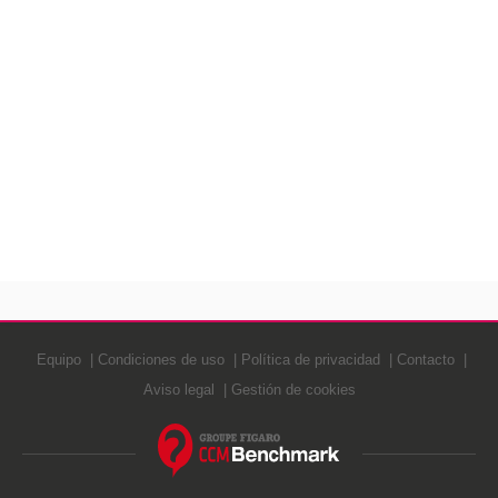
Equipo
Condiciones de uso
Política de privacidad
Contacto
Aviso legal
Gestión de cookies