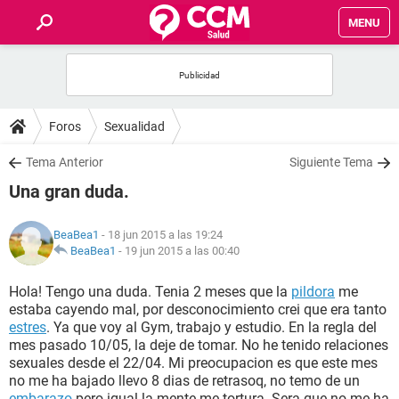
MENU
INICIO
FOROS
Foros
Sexualidad
SALUD
Tema Anterior
Siguiente Tema
Una gran duda.
FAMILIA
BeaBea1
- 18 jun 2015 a las 19:24
NUTRICIÓN
BeaBea1
-
19 jun 2015 a las 00:40
Hola! Tengo una duda. Tenia 2 meses que la
pildora
me
BIENESTAR
estaba cayendo mal, por desconocimiento crei que era tanto
estres
. Ya que voy al Gym, trabajo y estudio. En la regla del
SEXUALIDAD
mes pasado 10/05, la deje de tomar. No he tenido relaciones
sexuales desde el 22/04. Mi preocupacion es que este mes
no me ha bajado llevo 8 dias de retrasoq, no temo de un
GLOSARIO
embarazo
pero igual la mente me tortura. Sera que no me ha