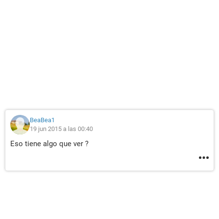
BeaBea1
19 jun 2015 a las 00:40
Eso tiene algo que ver ?