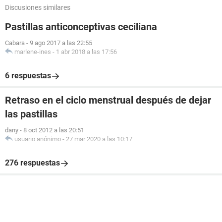
Discusiones similares
Pastillas anticonceptivas ceciliana
Cabara
-
9 ago 2017 a las 22:55
marlene-ines
-
1 abr 2018 a las 17:56
6 respuestas
Retraso en el ciclo menstrual después de dejar
las pastillas
dany
-
8 oct 2012 a las 20:51
usuario anónimo
-
27 mar 2020 a las 10:17
276 respuestas