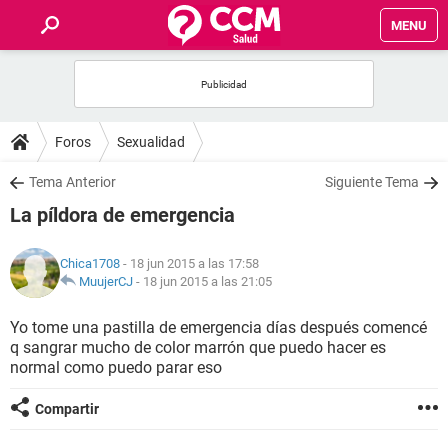
MENU
INICIO
FOROS
Foros
Sexualidad
SALUD
Tema Anterior
Siguiente Tema
La píldora de emergencia
FAMILIA
Chica1708
- 18 jun 2015 a las 17:58
NUTRICIÓN
MuujerCJ
-
18 jun 2015 a las 21:05
Yo tome una pastilla de emergencia días después comencé
BIENESTAR
q sangrar mucho de color marrón que puedo hacer es
normal como puedo parar eso
SEXUALIDAD
Compartir
GLOSARIO