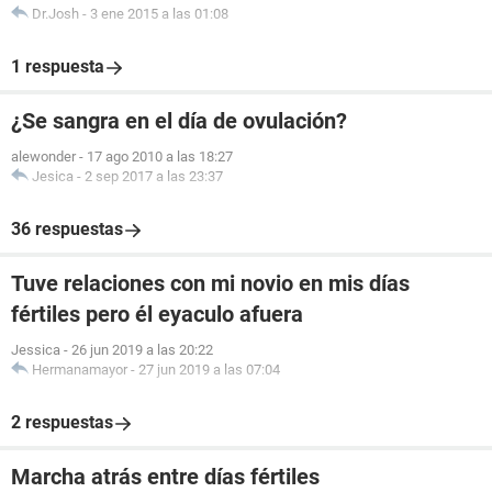
Dr.Josh
-
3 ene 2015 a las 01:08
1 respuesta
¿Se sangra en el día de ovulación?
alewonder
-
17 ago 2010 a las 18:27
Jesica
-
2 sep 2017 a las 23:37
36 respuestas
Tuve relaciones con mi novio en mis días
fértiles pero él eyaculo afuera
Jessica
-
26 jun 2019 a las 20:22
Hermanamayor
-
27 jun 2019 a las 07:04
2 respuestas
Marcha atrás entre días fértiles