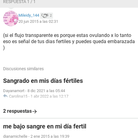
RESPUESTA 1 / 1
Mileidy_144
2
20 jun 2015 a las 02:31
(si el flujo transparente es porque estas ovulando x lo tanto
eso es señal de tus dias fertiles y puedes queda embarazada
)
Discusiones similares
Sangrado en mis días fértiles
Dayanamort
-
8 dic 2021 a las 05:44
Carolina15
-
1 abr 2022 a las 12:17
2 respuestas
me bajo sangre en mi día fertil
dianamichelle
-
2 ene 2015 a las 19:39