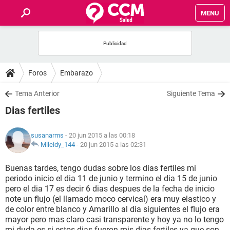
MENU
INICIO
FOROS
Foros
Embarazo
SALUD
Tema Anterior
Siguiente Tema
Dias fertiles
FAMILIA
susanarms
- 20 jun 2015 a las 00:18
NUTRICIÓN
Mileidy_144
-
20 jun 2015 a las 02:31
Buenas tardes, tengo dudas sobre los dias fertiles mi
BIENESTAR
periodo inicio el dia 11 de junio y termino el dia 15 de junio
pero el dia 17 es decir 6 dias despues de la fecha de inicio
SEXUALIDAD
note un flujo (el llamado moco cervical) era muy elastico y
de color entre blanco y Amarillo al dia siguientes el flujo era
mayor pero mas claro casi transparente y hoy ya no lo tengo
GLOSARIO
mi duda es si estos dias fueron mis dias fertiles ya que son