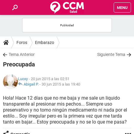
MENU
INICIO
FOROS
Foros
Embarazo
SALUD
Tema Anterior
Siguiente Tema
Preocupada
FAMILIA
Luoxy
- 20 jun 2015 a las 02:51
NUTRICIÓN
Abigail P.
-
30 jun 2015 a las 19:40
Hola! Hace 12 días que no me baja y me sale un liquido
BIENESTAR
transparente al presionar mis pechos... Siempre uso
preservativo y no tomo ningún medicamento ni nada por el
SEXUALIDAD
estilo... Soy irregular pero es la primera vez que me tarda
tanto en bajar... Estoy preocupada y no se lo que me pasa?
GLOSARIO