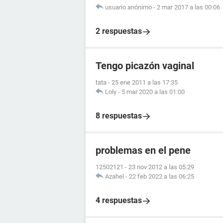
usuario anónimo
-
2 mar 2017 a las 00:06
2 respuestas
Tengo picazón vaginal
tata
-
25 ene 2011 a las 17:35
Loly
-
5 mar 2020 a las 01:00
8 respuestas
problemas en el pene
12502121
-
23 nov 2012 a las 05:29
Azahel
-
22 feb 2022 a las 06:25
4 respuestas