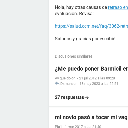
Hola, hay otras causas de
retraso e
evaluación. Revisa:
https://salud.ccm.net/faq/3062-ret
Saludos y gracias por escribir!
Discusiones similares
¿Me puedo poner Barmicil en
Ay que dolor!!
-
21 jul 2012 a las 09:28
Dr.manzur
-
18 may 2023 a las 22:51
27 respuestas
mi novio pasó a tocar mi vag
Pia1
-
1 mar 2017 a las 21:40