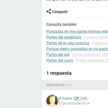
Compartir
Consulta también:
Punzadas en mis partes íntimas em
Partes del antebrazo
-
Fichas práctic
Partes de la caja torácica
-
Fichas pr
Porque siento punzadas en mi parte
Partes del pié
-
Fichas prácticas -Def
Partes del coxis
-
Fichas prácticas -
1 respuesta
RESPUESTA 1 / 1
M Gutarra
2.433
21 jun 2015 a las 21:14