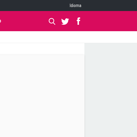
Idioma
O