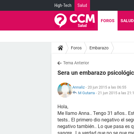
High-Tech
Salud
FOROS
SALUD
Foros
Embarazo
Tema Anterior
Sera un embarazo psicológic
Annaliz
- 20 jun 2015 a las 06:55
M Gutarra
-
21 jun 2015 a las 21:
Hola,
Me llamo Anna.. Tengo 31 años.. Est
tests.. El primero dio negativo el seg
negativo también.. Lo que pasa es q
sangre.. La verdad que no se que m