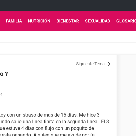
FAMILIA
NUTRICIÓN
BIENESTAR
SEXUALIDAD
GLOSARI
Siguiente Tema
o ?
14
oy con un straso de mas de 15 dias. Me hice 3
undo salio una linea finita en la segunda linea.. El 3
ue estuve 4 dias con flujo con un poquito de
e esta pasando. Alguien que me ayude por fa