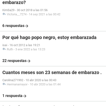
embarazo?
KimSa29
-
30 oct 2018 a las 01:56
Victoria__7274
-
14 sep 2021 a las 00:42
6 respuestas
Por qué hago popo negro, estoy embarazada
isai
-
16 oct 2012 a las 19:21
Ruth
-
3 ene 2022 a las 13:23
22 respuestas
Cuantos meses son 23 semanas de embarazo .
Carolina271992
-
10 abr 2020 a las 00:43
Hermanamayor
-
10 abr 2020 a las 01:44
1 respuesta