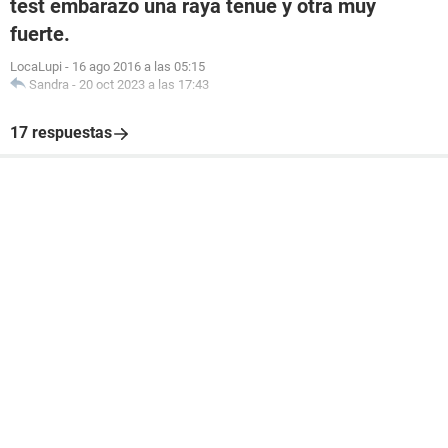
test embarazo una raya tenue y otra muy
fuerte.
LocaLupi
-
16 ago 2016 a las 05:15
Sandra
-
20 oct 2023 a las 17:43
17 respuestas