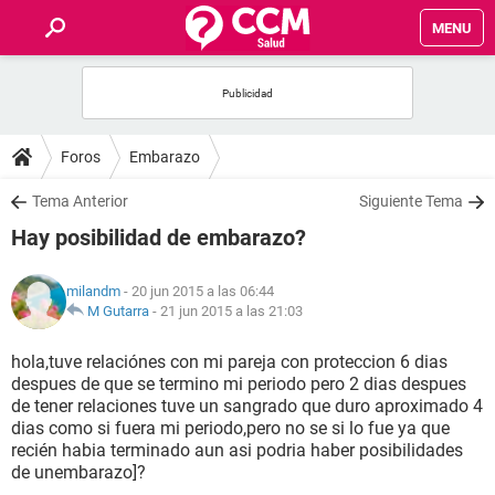
MENU
INICIO
FOROS
Foros
Embarazo
SALUD
Tema Anterior
Siguiente Tema
Hay posibilidad de embarazo?
FAMILIA
milandm
- 20 jun 2015 a las 06:44
NUTRICIÓN
M Gutarra
-
21 jun 2015 a las 21:03
hola,tuve relaciónes con mi pareja con proteccion 6 dias
BIENESTAR
despues de que se termino mi periodo pero 2 dias despues
de tener relaciones tuve un sangrado que duro aproximado 4
SEXUALIDAD
dias como si fuera mi periodo,pero no se si lo fue ya que
recién habia terminado aun asi podria haber posibilidades
de unembarazo]?
GLOSARIO