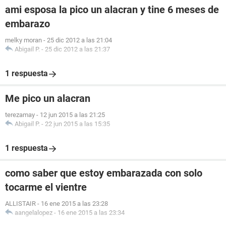
ami esposa la pico un alacran y tine 6 meses de
embarazo
melky moran
-
25 dic 2012 a las 21:04
Abigail P.
-
25 dic 2012 a las 21:37
1 respuesta
Me pico un alacran
terezamay
-
12 jun 2015 a las 21:25
Abigail P.
-
22 jun 2015 a las 15:35
1 respuesta
como saber que estoy embarazada con solo
tocarme el vientre
ALLISTAIR
-
16 ene 2015 a las 23:28
aangelalopez
-
16 ene 2015 a las 23:34