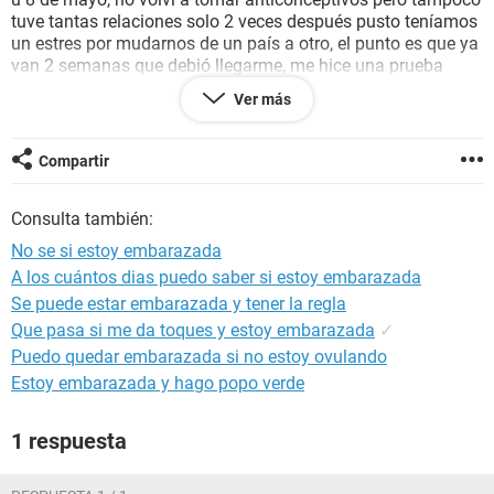
tuve tantas relaciones solo 2 veces después pusto teníamos
un estres por mudarnos de un país a otro, el punto es que ya
van 2 semanas que debió llegarme, me hice una prueba
casera el lunes 15 pero salio negativa, hoy es el sol que ni
Ver más
tengo síntomas de menstruación y ninguno de embarazo.
que podria ser la causa o debo repetir la prueba?
Compartir
Consulta también:
No se si estoy embarazada
A los cuántos dias puedo saber si estoy embarazada
Se puede estar embarazada y tener la regla
Que pasa si me da toques y estoy embarazada
✓
Puedo quedar embarazada si no estoy ovulando
Estoy embarazada y hago popo verde
1 respuesta