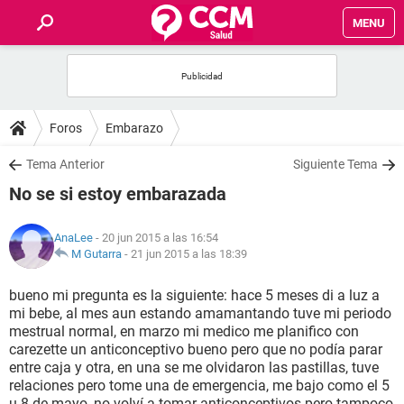
MENU
INICIO
FOROS
Foros
Embarazo
SALUD
Tema Anterior
Siguiente Tema
No se si estoy embarazada
FAMILIA
AnaLee
- 20 jun 2015 a las 16:54
NUTRICIÓN
M Gutarra
-
21 jun 2015 a las 18:39
bueno mi pregunta es la siguiente: hace 5 meses di a luz a
BIENESTAR
mi bebe, al mes aun estando amamantando tuve mi periodo
mestrual normal, en marzo mi medico me planifico con
SEXUALIDAD
carezette un anticonceptivo bueno pero que no podía parar
entre caja y otra, en una se me olvidaron las pastillas, tuve
relaciones pero tome una de emergencia, me bajo como el 5
GLOSARIO
u 8 de mayo, no volví a tomar anticonceptivos pero tampoco