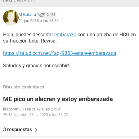
RESPUESTA 1 / 1
M Gutarra
2.433
21 jun 2015 a las 18:39
Hola, puedes descartar
embarazo
con una prueba de HCG en
su fracción beta. Revisa:
https://salud.ccm.net/faq/9853-estare-embarazada
Saludos y gracias por escribir!
Discusiones similares
ME pico un alacran y estoy embarazada
lesperan
-
6 sep 2012 a las 21:34
Miligarcia
-
31 jul 2023 a las 11:02
3 respuestas