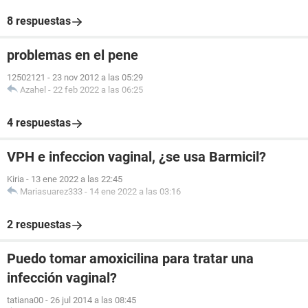
8 respuestas
problemas en el pene
12502121
-
23 nov 2012 a las 05:29
Azahel
-
22 feb 2022 a las 06:25
4 respuestas
VPH e infeccion vaginal, ¿se usa Barmicil?
Kiria
-
13 ene 2022 a las 22:45
Mariasuarez333
-
14 ene 2022 a las 03:16
2 respuestas
Puedo tomar amoxicilina para tratar una
infección vaginal?
tatiana00
-
26 jul 2014 a las 08:45