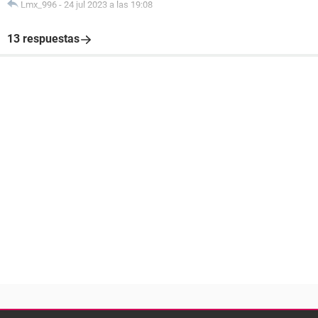
Lmx_996
-
24 jul 2023 a las 19:08
13 respuestas