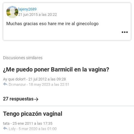
lajeny2689
21 jun 2015 a las 20:22
Muchas gracias eso hare me ire al ginecologo
Discusiones similares
¿Me puedo poner Barmicil en la vagina?
Ay que dolor!!
-
21 jul 2012 a las 09:28
Dr.manzur
-
18 may 2023 a las 22:51
27 respuestas
Tengo picazón vaginal
tata
-
25 ene 2011 a las 17:35
Loly
-
5 mar 2020 a las 01:00