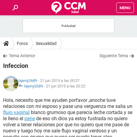
MENU
INICIO
FOROS
Foros
Sexualidad
SALUD
Tema Anterior
Siguiente Tema
Infeccion
FAMILIA
lajeny2689
- 21 jun 2015 a las 00:37
NUTRICIÓN
lajeny2689
-
21 jun 2015 a las 20:22
Hola, necesito que me ayuden porfavor ,anoche tuve
BIENESTAR
relaciones con mi esposo y pase una verguenza me salia un
flujo vaginal
blanco grumoso que parecia leche cortada y se
SEXUALIDAD
le lleno el
pene
de eso oh dios ya estoy fustrada no quiero
volver a tener relaciones por que no quiero que me pase de
nuevo y luego hoy me sale flujo vaginal verdoso y un
GLOSARIO
poquito con grumo que puese ser puedo tener algo