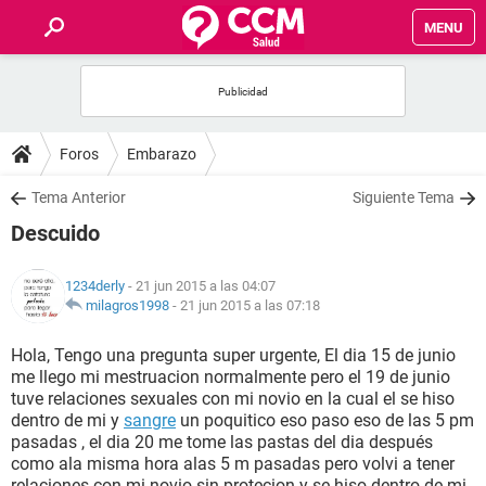
MENU
INICIO
FOROS
Foros
Embarazo
SALUD
Tema Anterior
Siguiente Tema
Descuido
FAMILIA
1234derly
- 21 jun 2015 a las 04:07
NUTRICIÓN
milagros1998
-
21 jun 2015 a las 07:18
Hola, Tengo una pregunta super urgente, El dia 15 de junio
BIENESTAR
me llego mi mestruacion normalmente pero el 19 de junio
tuve relaciones sexuales con mi novio en la cual el se hiso
SEXUALIDAD
dentro de mi y
sangre
un poquitico eso paso eso de las 5 pm
pasadas , el dia 20 me tome las pastas del dia después
como ala misma hora alas 5 m pasadas pero volvi a tener
GLOSARIO
relaciones con mi novio sin protecion y se hiso dentro de mi