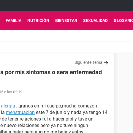
FAMILIA
NUTRICIÓN
BIENESTAR
SEXUALIDAD
GLOSARI
Siguiente Tema
a por mis sintomas o sera enfermedad
15 a las 02:19
n
alergia
, granos en mi cuerpo,mucha comezon
 la
menstruacion
este 7 de junio y nada ya tengo 14
 de tener relaciones fui a hacer pipi y tuve un
de nuevo relaciones pero ya no tuve ningun
ba a bajar pero aun no me baja y estoy