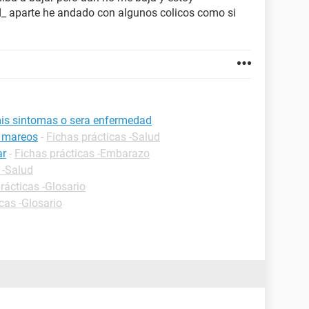
_ aparte he andado con algunos colicos como si
is sintomas o sera enfermedad
e mareos
-
Fichas prácticas -Salud
ar
-
Fichas prácticas -Embarazo
 -Salud
rácticas -Glosario
cas -Glosario