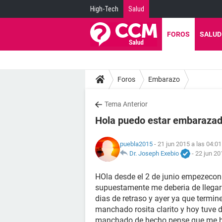
High-Tech
Salud
FOROS
SALUD
Foros
Embarazo
Tema Anterior
Hola puedo estar embarazad
puebla2015
- 21 jun 2015 a las 04:01
Dr. Joseph Exebio
-
22 jun 20
HOla desde el 2 de junio empezeco
supuestamente me deberia de llegar
dias de retraso y ayer ya que termine
manchado rosita clarito y hoy tuve 
manchado de hecho pense que me hi