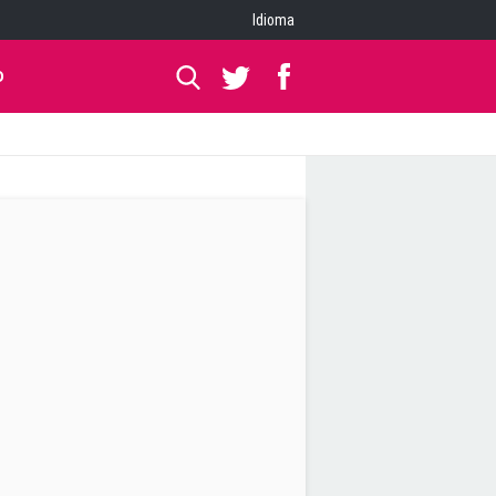
Idioma
O