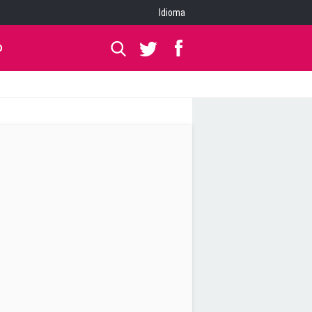
Idioma
O