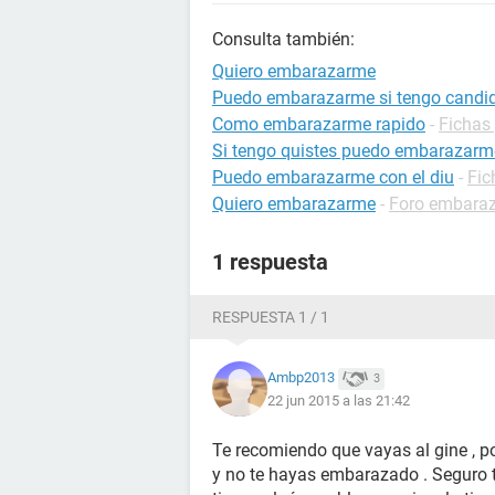
Consulta también:
Quiero embarazarme
Puedo embarazarme si tengo candid
Como embarazarme rapido
-
Fichas
Si tengo quistes puedo embarazarm
Puedo embarazarme con el diu
-
Fic
Quiero embarazarme
-
Foro embara
1 respuesta
RESPUESTA 1 / 1
Ambp2013
3
22 jun 2015 a las 21:42
Te recomiendo que vayas al gine , p
y no te hayas embarazado . Seguro 