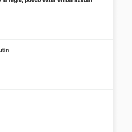
o la regla, puedo estar embarazada?
utin