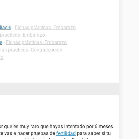
iasis
-
Fichas prácticas -Embarazo
 prácticas -Embarazo
e
-
Fichas prácticas -Embarazo
has prácticas -Contracepción
zo
or que es muy raro que hayas intentado por 6 meses
te vas a hacer pruebas de
fertilidad
para saber si tu