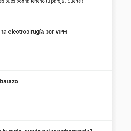
es pues podría tenerlo tu pareja . Suerte !
una electrocirugía por VPH
mbarazo