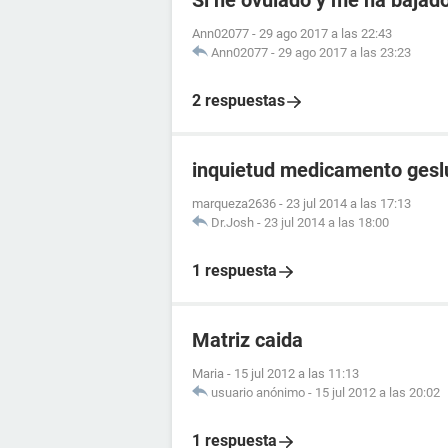
Si he ovulado y me ha bajad
Ann02077
-
29 ago 2017 a las 22:43
Ann02077
-
29 ago 2017 a las 23:23
2 respuestas
inquietud medicamento gesl
marqueza2636
-
23 jul 2014 a las 17:13
Dr.Josh
-
23 jul 2014 a las 18:00
1 respuesta
Matriz caida
Maria
-
15 jul 2012 a las 11:13
usuario anónimo
-
15 jul 2012 a las 20:02
1 respuesta