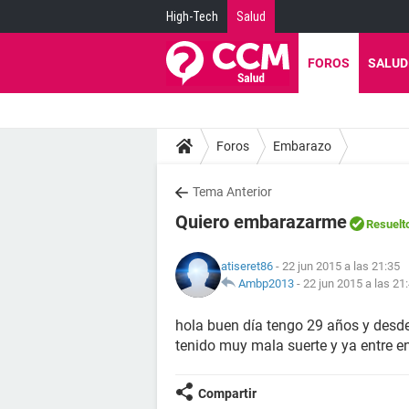
High-Tech
Salud
FOROS
SALUD
Foros
Embarazo
Tema Anterior
Quiero embarazarme
Resuelt
atiseret86
- 22 jun 2015 a las 21:35
Ambp2013
-
22 jun 2015 a las 21
hola buen día tengo 29 años y desd
tenido muy mala suerte y ya entre e
Compartir