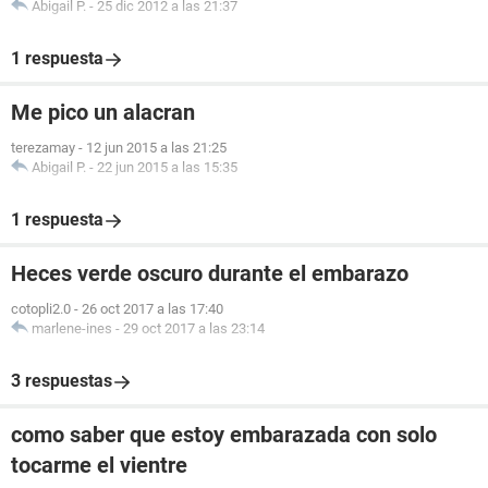
Abigail P.
-
25 dic 2012 a las 21:37
1 respuesta
Me pico un alacran
terezamay
-
12 jun 2015 a las 21:25
Abigail P.
-
22 jun 2015 a las 15:35
1 respuesta
Heces verde oscuro durante el embarazo
cotopli2.0
-
26 oct 2017 a las 17:40
marlene-ines
-
29 oct 2017 a las 23:14
3 respuestas
como saber que estoy embarazada con solo
tocarme el vientre