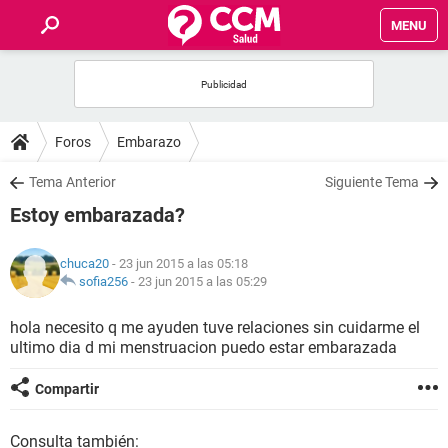
MENU
INICIO
FOROS
Foros
Embarazo
SALUD
Tema Anterior
Siguiente Tema
Estoy embarazada?
FAMILIA
chuca20
- 23 jun 2015 a las 05:18
NUTRICIÓN
sofia256
-
23 jun 2015 a las 05:29
hola necesito q me ayuden tuve relaciones sin cuidarme el
BIENESTAR
ultimo dia d mi menstruacion puedo estar embarazada
SEXUALIDAD
Compartir
GLOSARIO
Consulta también: