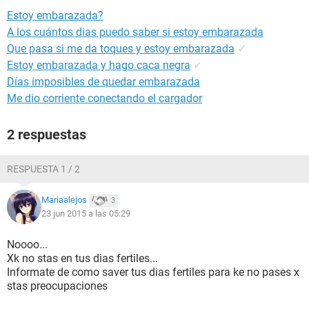
Estoy embarazada?
A los cuántos dias puedo saber si estoy embarazada
Que pasa si me da toques y estoy embarazada
✓
Estoy embarazada y hago caca negra
✓
Días imposibles de quedar embarazada
Me dio corriente conectando el cargador
2 respuestas
RESPUESTA 1 / 2
Mariaalejos
3
23 jun 2015 a las 05:29
Noooo...
Xk no stas en tus dias fertiles...
Informate de como saver tus dias fertiles para ke no pases x
stas preocupaciones