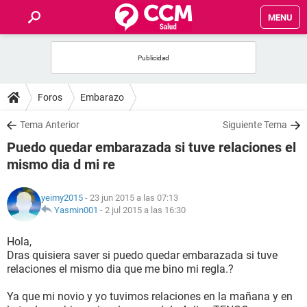
MENU
INICIO
FOROS
Foros
Embarazo
SALUD
Tema Anterior
Siguiente Tema
Puedo quedar embarazada si tuve relaciones el
FAMILIA
mismo dia d mi re
NUTRICIÓN
yeimy2015
- 23 jun 2015 a las 07:13
Yasmin001
-
2 jul 2015 a las 16:30
BIENESTAR
Hola,
Dras quisiera saver si puedo quedar embarazada si tuve
SEXUALIDAD
relaciones el mismo dia que me bino mi regla.?
Ya que mi novio y yo tuvimos relaciones en la mañana y en
GLOSARIO