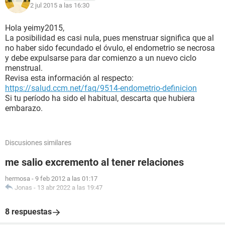
2 jul 2015 a las 16:30
Hola yeimy2015,
La posibilidad es casi nula, pues menstruar significa que al
no haber sido fecundado el óvulo, el endometrio se necrosa
y debe expulsarse para dar comienzo a un nuevo ciclo
menstrual.
Revisa esta información al respecto:
https://salud.ccm.net/faq/9514-endometrio-definicion
Si tu período ha sido el habitual, descarta que hubiera
embarazo.
Discusiones similares
me salio excremento al tener relaciones
hermosa
-
9 feb 2012 a las 01:17
Jonas
-
13 abr 2022 a las 19:47
8 respuestas