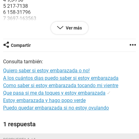
5 217-7138
6 158-31796
7 3697-163563
8 32065-149571
Ver más
9 63803-151410
10 46509-186977
12 27832-210612
Compartir
14 13950-62530
15 12039-70971
Consulta también:
16 9040-56451
17 8175-55868
Quiero saber si estoy embarazada o no!
18 8099-58176
A los cuántos dias puedo saber si estoy embarazada
Urgenteee pls!
Como saber si estoy embarazada tocando mi vientre
Que pasa si me da toques y estoy embarazada
✓
Estoy embarazada y hago popo verde
Puedo quedar embarazada si no estoy ovulando
1 respuesta