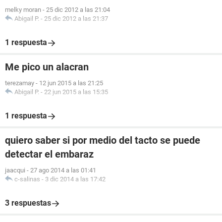
melky moran
-
25 dic 2012 a las 21:04
Abigail P.
-
25 dic 2012 a las 21:37
1 respuesta
Me pico un alacran
terezamay
-
12 jun 2015 a las 21:25
Abigail P.
-
22 jun 2015 a las 15:35
1 respuesta
quiero saber si por medio del tacto se puede
detectar el embaraz
jaacqui
-
27 ago 2014 a las 01:41
c-salinas
-
3 dic 2014 a las 17:42
3 respuestas