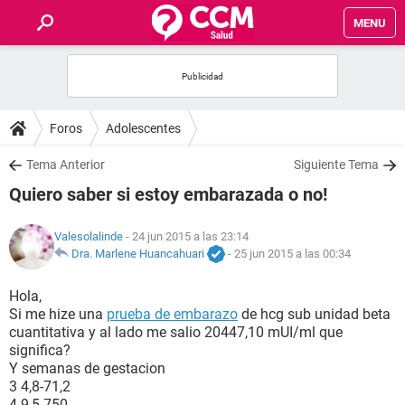
MENU
INICIO
FOROS
Foros
Adolescentes
SALUD
Tema Anterior
Siguiente Tema
Quiero saber si estoy embarazada o no!
FAMILIA
Valesolalinde
- 24 jun 2015 a las 23:14
NUTRICIÓN
Dra. Marlene Huancahuari
-
25 jun 2015 a las 00:34
Hola,
BIENESTAR
Si me hize una
prueba de embarazo
de hcg sub unidad beta
cuantitativa y al lado me salio 20447,10 mUI/ml que
SEXUALIDAD
significa?
Y semanas de gestacion
3 4,8-71,2
GLOSARIO
4 9,5-750