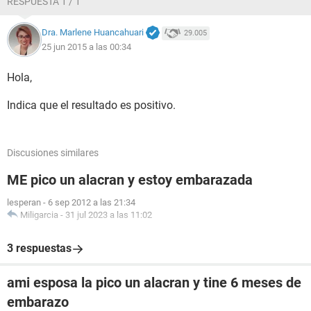
RESPUESTA 1 / 1
Dra. Marlene Huancahuari
29.005
25 jun 2015 a las 00:34
Hola,
Indica que el resultado es positivo.
Discusiones similares
ME pico un alacran y estoy embarazada
lesperan
-
6 sep 2012 a las 21:34
Miligarcia
-
31 jul 2023 a las 11:02
3 respuestas
ami esposa la pico un alacran y tine 6 meses de
embarazo