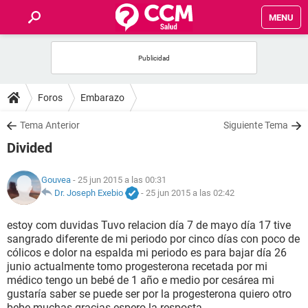
MENU
INICIO
FOROS
Foros
Embarazo
SALUD
Tema Anterior
Siguiente Tema
Divided
FAMILIA
Gouvea
- 25 jun 2015 a las 00:31
NUTRICIÓN
Dr. Joseph Exebio
-
25 jun 2015 a las 02:42
estoy com duvidas Tuvo relacion día 7 de mayo día 17 tive
BIENESTAR
sangrado diferente de mi periodo por cinco días con poco de
cólicos e dolor na espalda mi periodo es para bajar día 26
SEXUALIDAD
junio actualmente tomo progesterona recetada por mi
médico tengo un bebé de 1 año e medio por cesárea mi
gustaría saber se puede ser por la progesterona quiero otro
GLOSARIO
bebe muchas gracias espero la resposta