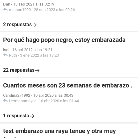
Dan
-
13 sep 2021 a las 02:19
marsan1990
-
28 sep 2023 a las 09:26
2 respuestas
Por qué hago popo negro, estoy embarazada
isai
-
16 oct 2012 a las 19:21
Ruth
-
3 ene 2022 a las 13:23
22 respuestas
Cuantos meses son 23 semanas de embarazo .
Carolina271992
-
10 abr 2020 a las 00:43
Hermanamayor
-
10 abr 2020 a las 01:44
1 respuesta
test embarazo una raya tenue y otra muy