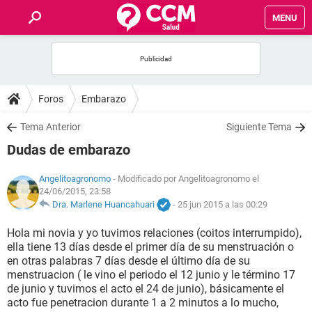
MENU
INICIO
FOROS
Foros
Embarazo
SALUD
Tema Anterior
Siguiente Tema
Dudas de embarazo
FAMILIA
Angelitoagronomo
- Modificado por Angelitoagronomo el
24/06/2015, 23:58
NUTRICIÓN
Dra. Marlene Huancahuari
-
25 jun 2015 a las 00:29
BIENESTAR
Hola mi novia y yo tuvimos relaciones (coitos interrumpido),
ella tiene 13 días desde el primer día de su menstruación o
en otras palabras 7 días desde el último día de su
SEXUALIDAD
menstruacion ( le vino el periodo el 12 junio y le término 17
de junio y tuvimos el acto el 24 de junio), básicamente el
GLOSARIO
acto fue penetracion durante 1 a 2 minutos a lo mucho,