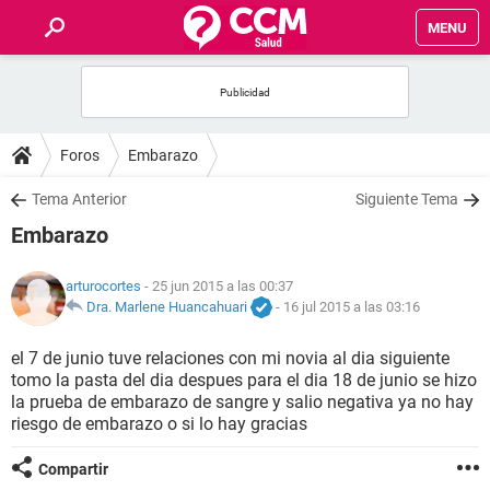
MENU
INICIO
FOROS
Foros
Embarazo
SALUD
Tema Anterior
Siguiente Tema
Embarazo
FAMILIA
arturocortes
- 25 jun 2015 a las 00:37
NUTRICIÓN
Dra. Marlene Huancahuari
-
16 jul 2015 a las 03:16
el 7 de junio tuve relaciones con mi novia al dia siguiente
BIENESTAR
tomo la pasta del dia despues para el dia 18 de junio se hizo
la prueba de embarazo de sangre y salio negativa ya no hay
SEXUALIDAD
riesgo de embarazo o si lo hay gracias
Compartir
GLOSARIO