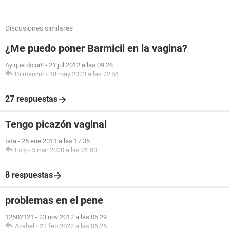
Discusiones similares
¿Me puedo poner Barmicil en la vagina?
Ay que dolor!!
-
21 jul 2012 a las 09:28
Dr.manzur
-
18 may 2023 a las 22:51
27 respuestas
Tengo picazón vaginal
tata
-
25 ene 2011 a las 17:35
Loly
-
5 mar 2020 a las 01:00
8 respuestas
problemas en el pene
12502121
-
23 nov 2012 a las 05:29
Azahel
-
22 feb 2022 a las 06:25