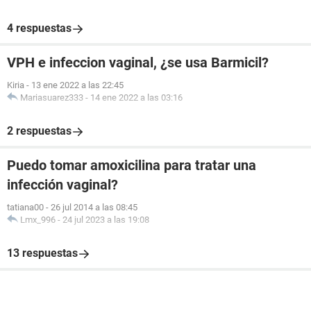
4 respuestas
VPH e infeccion vaginal, ¿se usa Barmicil?
Kiria
-
13 ene 2022 a las 22:45
Mariasuarez333
-
14 ene 2022 a las 03:16
2 respuestas
Puedo tomar amoxicilina para tratar una
infección vaginal?
tatiana00
-
26 jul 2014 a las 08:45
Lmx_996
-
24 jul 2023 a las 19:08
13 respuestas