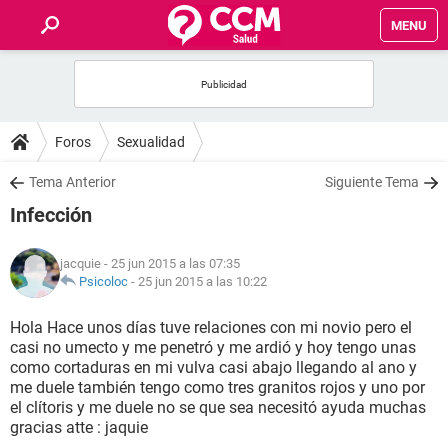
MENU
INICIO
FOROS
Foros
Sexualidad
SALUD
Tema Anterior
Siguiente Tema
Infección
FAMILIA
jacquie
- 25 jun 2015 a las 07:35
NUTRICIÓN
Psicoloc
-
25 jun 2015 a las 10:22
Hola Hace unos días tuve relaciones con mi novio pero el
BIENESTAR
casi no umecto y me penetró y me ardió y hoy tengo unas
como cortaduras en mi vulva casi abajo llegando al ano y
SEXUALIDAD
me duele también tengo como tres granitos rojos y uno por
el clítoris y me duele no se que sea necesitó ayuda muchas
gracias atte : jaquie
GLOSARIO