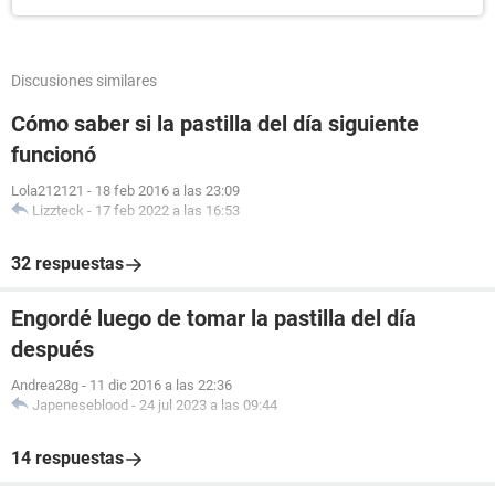
Discusiones similares
Cómo saber si la pastilla del día siguiente
funcionó
Lola212121
-
18 feb 2016 a las 23:09
Lizzteck
-
17 feb 2022 a las 16:53
32 respuestas
Engordé luego de tomar la pastilla del día
después
Andrea28g
-
11 dic 2016 a las 22:36
Japeneseblood
-
24 jul 2023 a las 09:44
14 respuestas