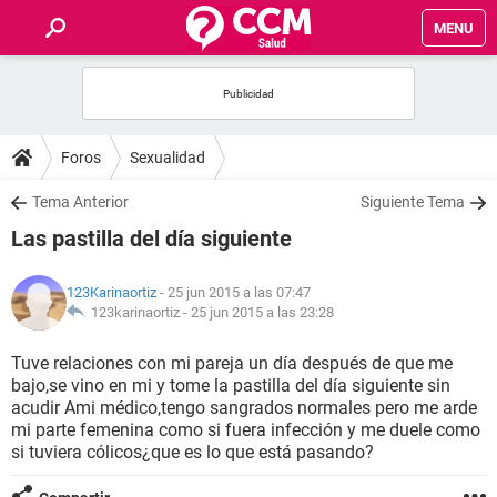
MENU
INICIO
FOROS
Foros
Sexualidad
SALUD
Tema Anterior
Siguiente Tema
Las pastilla del día siguiente
FAMILIA
123Karinaortiz
- 25 jun 2015 a las 07:47
NUTRICIÓN
123karinaortiz -
25 jun 2015 a las 23:28
Tuve relaciones con mi pareja un día después de que me
BIENESTAR
bajo,se vino en mi y tome la pastilla del día siguiente sin
acudir Ami médico,tengo sangrados normales pero me arde
SEXUALIDAD
mi parte femenina como si fuera infección y me duele como
si tuviera cólicos¿que es lo que está pasando?
GLOSARIO