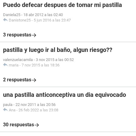
Puedo defecar despues de tomar mi pastilla
Daniela25
-
18 abr 2012 a las 02:40
Danistone25
-
5 jun 2016 a las 23:47
3 respuestas
pastilla y luego ir al baño, algun riesgo??
valenzuelacamila
-
3 nov 2015 a las 00:52
maria
-
7 nov 2015 a las 18:36
2 respuestas
una pastilla anticonceptiva un dia equivocado
paula
-
22 nov 2011 a las 20:56
Ana
-
26 feb 2022 a las 23:08
30 respuestas