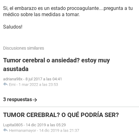
Si, el embarazo es un estado procoagulante....pregunta a tu
médico sobre las medidas a tomar.
Saludos!
Discusiones similares
Tumor cerebral o ansiedad? estoy muy
asustada
adriana98x
-
8 jul 2017 a las 04:41
Emi
-
1 mar 2022 a las 23:53
3 respuestas
TUMOR CEREBRAL? O QUÉ PODRÍA SER?
Lupita0805
-
14 dic 2019 a las 05:29
Hermanamayor
-
14 dic 2019 a las 21:37