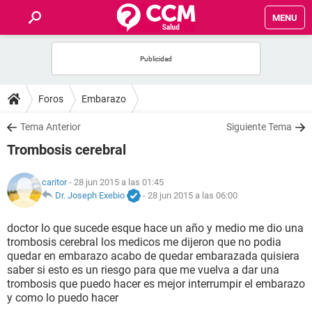
MENU
INICIO
FOROS
Foros
Embarazo
SALUD
Tema Anterior
Siguiente Tema
Trombosis cerebral
FAMILIA
caritor
- 28 jun 2015 a las 01:45
NUTRICIÓN
Dr. Joseph Exebio
-
28 jun 2015 a las 06:00
doctor lo que sucede esque hace un año y medio me dio una
BIENESTAR
trombosis cerebral los medicos me dijeron que no podia
quedar en embarazo acabo de quedar embarazada quisiera
SEXUALIDAD
saber si esto es un riesgo para que me vuelva a dar una
trombosis que puedo hacer es mejor interrumpir el embarazo
y como lo puedo hacer
GLOSARIO