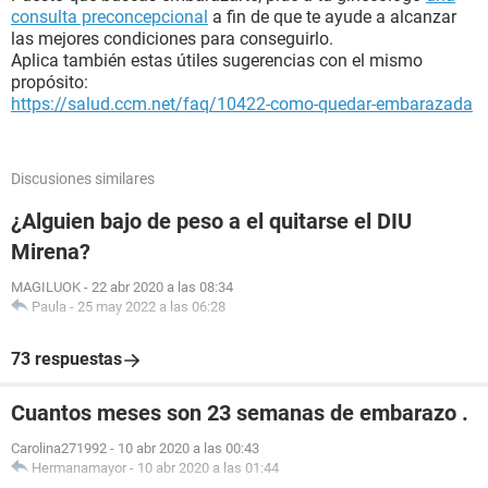
consulta preconcepcional
a fin de que te ayude a alcanzar
las mejores condiciones para conseguirlo.
Aplica también estas útiles sugerencias con el mismo
propósito:
https://salud.ccm.net/faq/10422-como-quedar-embarazada
Discusiones similares
¿Alguien bajo de peso a el quitarse el DIU
Mirena?
MAGILUOK
-
22 abr 2020 a las 08:34
Paula
-
25 may 2022 a las 06:28
73 respuestas
Cuantos meses son 23 semanas de embarazo .
Carolina271992
-
10 abr 2020 a las 00:43
Hermanamayor
-
10 abr 2020 a las 01:44