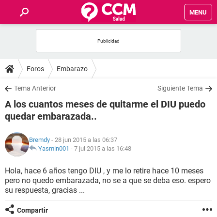
MENU
INICIO
FOROS
Foros
Embarazo
SALUD
Tema Anterior
Siguiente Tema
A los cuantos meses de quitarme el DIU puedo
FAMILIA
quedar embarazada..
NUTRICIÓN
Bremdy
- 28 jun 2015 a las 06:37
Yasmin001
-
7 jul 2015 a las 16:48
BIENESTAR
Hola, hace 6 años tengo DIU , y me lo retire hace 10 meses
pero no quedo embarazada, no se a que se deba eso. espero
SEXUALIDAD
su respuesta, gracias ...
GLOSARIO
Compartir