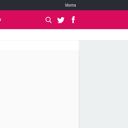
Idioma
O