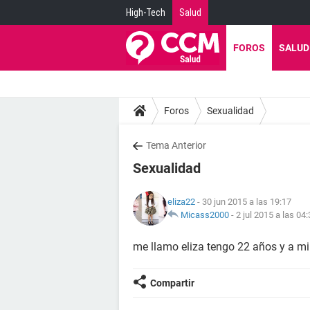
High-Tech
Salud
FOROS
SALUD
Foros
Sexualidad
Tema Anterior
Sexualidad
eliza22
- 30 jun 2015 a las 19:17
Micass2000
-
2 jul 2015 a las 04
me llamo eliza tengo 22 años y a m
Compartir