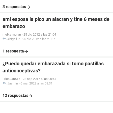
3 respuestas
ami esposa la pico un alacran y tine 6 meses de
embarazo
melky moran
-
25 dic 2012 a las 21:04
Abigail P.
-
25 dic 2012 a las 21:37
1 respuesta
¿Puedo quedar embarazada si tomo pastillas
anticonceptivas?
Erica240517
-
28 sep 2017 a las 06:47
Jasmin
-
6 mar 2022 a las 03:31
12 respuestas