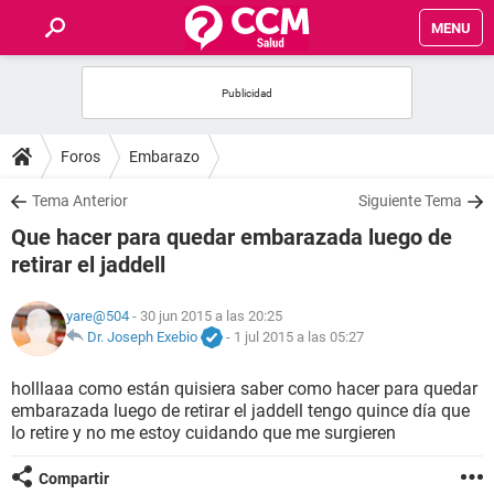
MENU
INICIO
FOROS
Foros
Embarazo
SALUD
Tema Anterior
Siguiente Tema
Que hacer para quedar embarazada luego de
FAMILIA
retirar el jaddell
NUTRICIÓN
yare@504
- 30 jun 2015 a las 20:25
Dr. Joseph Exebio
-
1 jul 2015 a las 05:27
BIENESTAR
holllaaa como están quisiera saber como hacer para quedar
embarazada luego de retirar el jaddell tengo quince día que
SEXUALIDAD
lo retire y no me estoy cuidando que me surgieren
GLOSARIO
Compartir