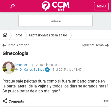
MENU
INICIO
FOROS
Foros
Profesionales de la salud
SALUD
Tema Anterior
Siguiente Tema
Ginecologia
FAMILIA
l.montier
- 2 jul 2015 a las 03:51
NUTRICIÓN
Dr. Carlos Salinas
-
5 jul 2015 a las 18:47
Porque sale pelotas dura como si fuera un barro grande en
BIENESTAR
la parte lateral de la vajina y todos los dias se agranda mas?
Se puede tratar de algo maligno?
SEXUALIDAD
Compartir
GLOSARIO