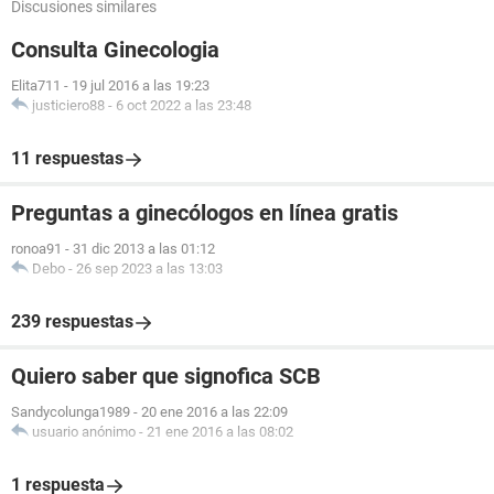
Discusiones similares
Consulta Ginecologia
Elita711
-
19 jul 2016 a las 19:23
justiciero88
-
6 oct 2022 a las 23:48
11 respuestas
Preguntas a ginecólogos en línea gratis
ronoa91
-
31 dic 2013 a las 01:12
Debo
-
26 sep 2023 a las 13:03
239 respuestas
Quiero saber que signofica SCB
Sandycolunga1989
-
20 ene 2016 a las 22:09
usuario anónimo
-
21 ene 2016 a las 08:02
1 respuesta