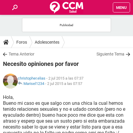
MENU
INICIO
FOROS
Foros
Adolescentes
SALUD
Tema Anterior
Siguiente Tema
Necesito opiniones por favor
FAMILIA
christopher.elias
- 2 jul 2015 a las 07:37
NUTRICIÓN
Marisel1234
-
2 jul 2015 a las 07:57
Hola,
BIENESTAR
Bueno mi caso es que salgo con una chica la cual hemos
tenido relaciones sexuales y no e udado condon (pero no e
SEXUALIDAD
eyaculado dentro) bueno hace poco me dice que esta con
atraso y esperp que sea un susto pero si esta embarazada
necesito saber lo que se viene y estar listo para que a esa
GLOSARIO
supuesta vida no le falte un padre como ami me falto :/