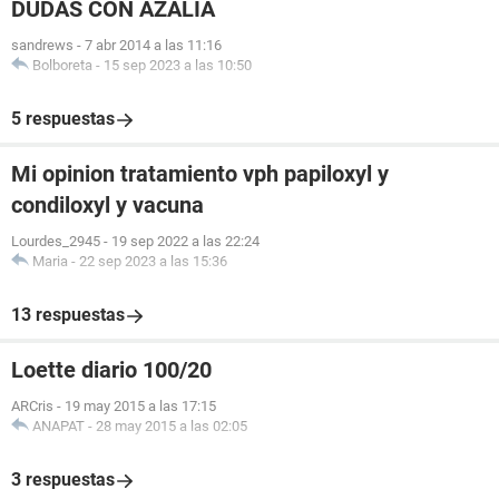
DUDAS CON AZALIA
sandrews
-
7 abr 2014 a las 11:16
Bolboreta
-
15 sep 2023 a las 10:50
5 respuestas
Mi opinion tratamiento vph papiloxyl y
condiloxyl y vacuna
Lourdes_2945
-
19 sep 2022 a las 22:24
Maria
-
22 sep 2023 a las 15:36
13 respuestas
Loette diario 100/20
ARCris
-
19 may 2015 a las 17:15
ANAPAT
-
28 may 2015 a las 02:05
3 respuestas