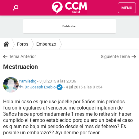
MENU
INICIO
FOROS
Foros
Embarazo
SALUD
Tema Anterior
Siguiente Tema
Mestruacion
FAMILIA
Yamilethg
- 3 jul 2015 a las 20:36
NUTRICIÓN
Dr. Joseph Exebio
-
4 jul 2015 a las 01:54
Hola mi caso es que use jadelle por 5años mis periodos
BIENESTAR
fueron irregulares al vencerse me coloque implanon de
3años hace aproximadamente 1 mes me lo retire sin haber
SEXUALIDAD
cumplido el tiempo establecido porq quiero un bebé el caso
es q aun no baja mi periodo desde el mes de febrero? Es
posible un embarazo?? Ayudenme por favor
GLOSARIO