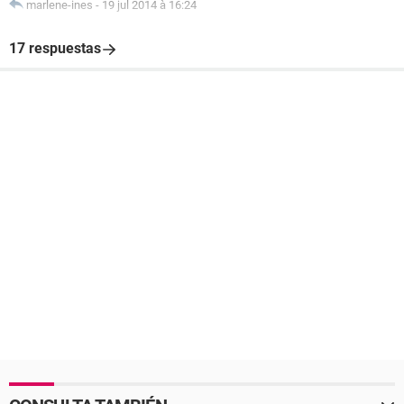
marlene-ines
-
19 jul 2014 à 16:24
17 respuestas