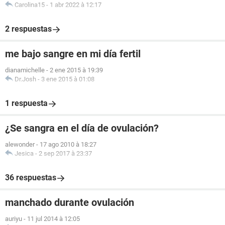
Carolina15
-
1 abr 2022 à 12:17
2 respuestas
me bajo sangre en mi día fertil
dianamichelle
-
2 ene 2015 à 19:39
Dr.Josh
-
3 ene 2015 à 01:08
1 respuesta
¿Se sangra en el día de ovulación?
alewonder
-
17 ago 2010 à 18:27
Jesica
-
2 sep 2017 à 23:37
36 respuestas
manchado durante ovulación
auriyu
-
11 jul 2014 à 12:05