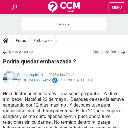
MENU
INICIO
FOROS
Foros
Embarazo
SALUD
Tema Anterior
Siguiente Tema
Podría quedar embarazada ?
FAMILIA
Carolinalupis
- 3 jul 2015 a las 23:42
NUTRICIÓN
Dr. Joseph Exebio
-
4 jul 2015 a las 01:40
Hola doctor buenas tardes . Una súper pregunta. . Ya tuve
BIENESTAR
ami bebe . Nació el 22 de mayo .. Después de ese día estuve
sangrando por 12 días máximo . Y después tuve pura
SEXUALIDAD
mocosidad café oh transparentosa. El día 21 junio empeze
sangrar y se me quito apenas ayer. Y pues ahora tuve
relaciones sin cuidarme . No termino dentro mi pareja ..
GLOSARIO
Estoy dando pecho y quería preguntarle si cree que pueda