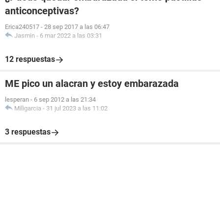
anticonceptivas?
Erica240517
-
28 sep 2017 a las 06:47
Jasmin
-
6 mar 2022 a las 03:31
12 respuestas
ME pico un alacran y estoy embarazada
lesperan
-
6 sep 2012 a las 21:34
Miligarcia
-
31 jul 2023 a las 11:02
3 respuestas