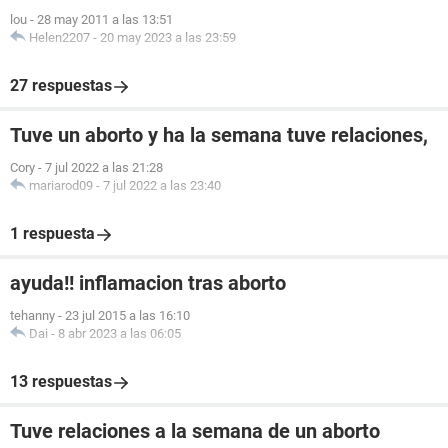
lou
-
28 may 2011 a las 13:51
Helen2207
-
20 may 2023 a las 23:59
27 respuestas
Tuve un aborto y ha la semana tuve relaciones,
Cory
-
7 jul 2022 a las 21:28
mariarod09
-
7 jul 2022 a las 23:40
1 respuesta
ayuda!! inflamacion tras aborto
tehanny
-
23 jul 2015 a las 16:10
Dai
-
8 abr 2023 a las 06:05
13 respuestas
Tuve relaciones a la semana de un aborto