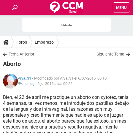
MENU
INICIO
FOROS
Foros
Embarazo
SALUD
Tema Anterior
Siguiente Tema
Aborto
FAMILIA
Arya_31
- Modificado por Arya_31 el 6/07/2015, 00:10
NUTRICIÓN
nelliug
-
6 jul 2015 a las 00:22
Bien, el 22 de abril me practique un aborto con cytotec, tenia
BIENESTAR
4 semanas, tal vez menos, me introduje dos pastillas debajo
de la lengua y dos intravaginal, las razones son muy
SEXUALIDAD
personales y creo firmemente que nadie es apto de juzgar
este tipo de actos, el aborto parece que fue exitoso, un mes
despues me hice una prueba y resulto negativa, intente
GLOSARIO
planificar de nuevo pero no me resultan muy bien los