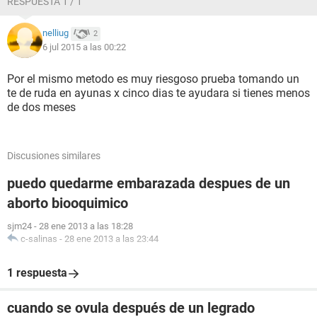
RESPUESTA 1 / 1
que es lo mas probable ya que siento sintomas, estoy
pensando en practicarme de nuevo un aborto, pero quiero
nelliug
2
conocer los riesgos de hacerlo en este espacio de tiempo tan
6 jul 2015 a las 00:22
corto. Agradezco una respuesta
Por el mismo metodo es muy riesgoso prueba tomando un
te de ruda en ayunas x cinco dias te ayudara si tienes menos
de dos meses
Discusiones similares
puedo quedarme embarazada despues de un
aborto biooquimico
sjm24
-
28 ene 2013 a las 18:28
c-salinas
-
28 ene 2013 a las 23:44
1 respuesta
cuando se ovula después de un legrado