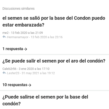
Discusiones similares
el semen se salió por la base del Condon puedo
estar embarazada?
me2
-
13 feb 2020 a las 21:09
Hermanamayor
-
13 feb 2020 a las 23:16
1 respuesta
¿Se puede salir el semen por el aro del condón?
Caleb2r56
-
3 ene 2020 a las 17:10
Lester23
-
31 may 2021 a las 19:12
10 respuestas
¿Puede salirse el semen por la base del
condón?