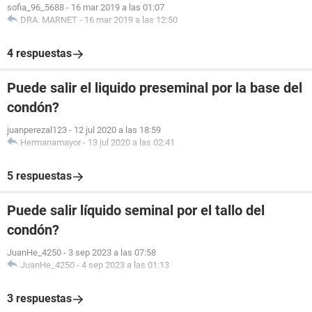
sofia_96_5688
-
16 mar 2019 a las 01:07
DRA. MARNET
-
16 mar 2019 a las 12:50
4 respuestas
Puede salir el liquido preseminal por la base del
condón?
juanperezal123
-
12 jul 2020 a las 18:59
Hermanamayor
-
13 jul 2020 a las 02:41
5 respuestas
Puede salir líquido seminal por el tallo del
condón?
JuanHe_4250
-
3 sep 2023 a las 07:58
JuanHe_4250
-
4 sep 2023 a las 01:13
3 respuestas