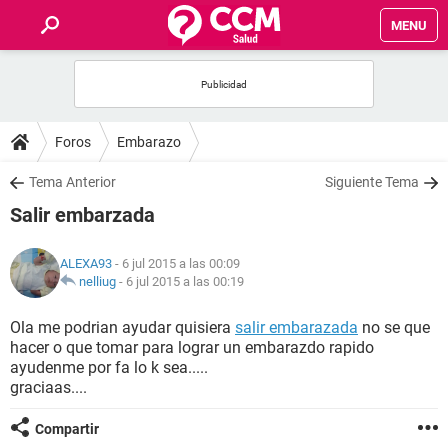
MENU
INICIO
FOROS
Foros
Embarazo
SALUD
Tema Anterior
Siguiente Tema
Salir embarzada
FAMILIA
ALEXA93
- 6 jul 2015 a las 00:09
NUTRICIÓN
nelliug
-
6 jul 2015 a las 00:19
Ola me podrian ayudar quisiera
salir embarazada
no se que
BIENESTAR
hacer o que tomar para lograr un embarazdo rapido
ayudenme por fa lo k sea.....
SEXUALIDAD
graciaas....
Compartir
GLOSARIO