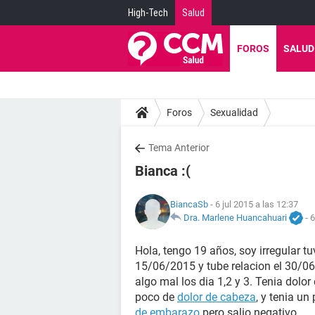
High-Tech
Salud
FOROS
SALUD
Foros
Sexualidad
Tema Anterior
Bianca :(
BiancaSb
- 6 jul 2015 a las 12:37
Dra. Marlene Huancahuari
-
6
Hola, tengo 19 años, soy irregular t
15/06/2015 y tube relacion el 30/06
algo mal los dia 1,2 y 3. Tenia dolor
poco de
dolor de cabeza
, y tenia un
de embarazo
pero salio negativo.