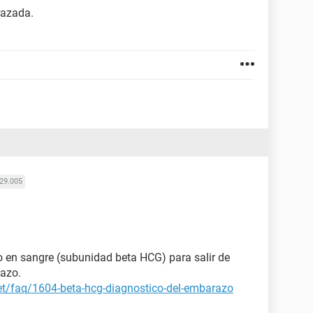
razada.
29.005
 en sangre (subunidad beta HCG) para salir de
razo.
et/faq/1604-beta-hcg-diagnostico-del-embarazo