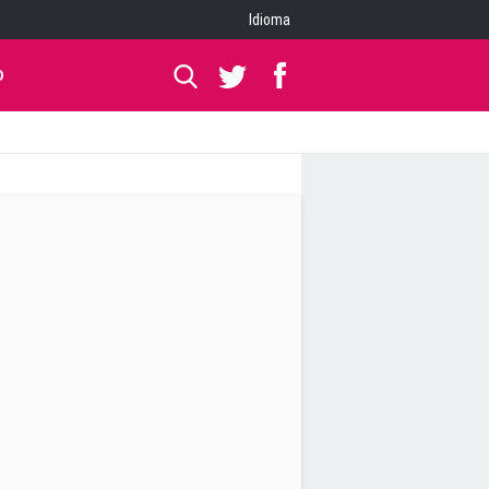
Idioma
O