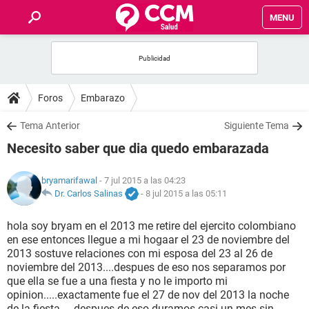
MENU
INICIO
FOROS
Foros
Embarazo
SALUD
Tema Anterior
Siguiente Tema
Necesito saber que dia quedo embarazada
FAMILIA
bryamarifawal
- 7 jul 2015 a las 04:23
NUTRICIÓN
Dr. Carlos Salinas
-
8 jul 2015 a las 05:11
hola soy bryam en el 2013 me retire del ejercito colombiano
BIENESTAR
en ese entonces llegue a mi hogaar el 23 de noviembre del
2013 sostuve relaciones con mi esposa del 23 al 26 de
SEXUALIDAD
noviembre del 2013....despues de eso nos separamos por
que ella se fue a una fiesta y no le importo mi
opinion.....exactamente fue el 27 de nov del 2013 la noche
GLOSARIO
de la fiesta.....despues de eso duramos casi un mes sin