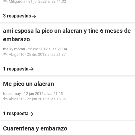
Miligarcia
-
31 jul 2023 a las 11:02
3 respuestas
ami esposa la pico un alacran y tine 6 meses de
embarazo
melky moran
-
25 dic 2012 a las 21:04
Abigail P.
-
25 dic 2012 a las 21:37
1 respuesta
Me pico un alacran
terezamay
-
12 jun 2015 a las 21:25
Abigail P.
-
22 jun 2015 a las 15:35
1 respuesta
Cuarentena y embarazo