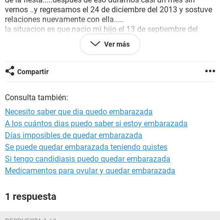
vernos ..y regresamos el 24 de diciembre del 2013 y sostuve
relaciones nuevamente con ella.....
la situacion es que nacio mi hijo el 13 de septiembre del
2014 y quiero saber si las fechas considen .....si es mio el
Ver más
bebe]......de acuerdo a su opinion iniciare con pruebas de
ADN] me causa desconfianza fue la noche de la fiesta por
que llego al otro dia supuestamente se quedo donde una
Compartir
amiga ....gracias y le agradezco pronta respuesta......
Consulta también:
Necesito saber que dia quedo embarazada
A los cuántos dias puedo saber si estoy embarazada
Días imposibles de quedar embarazada
Se puede quedar embarazada teniendo quistes
Si tengo candidiasis puedo quedar embarazada
Medicamentos para ovular y quedar embarazada
1 respuesta