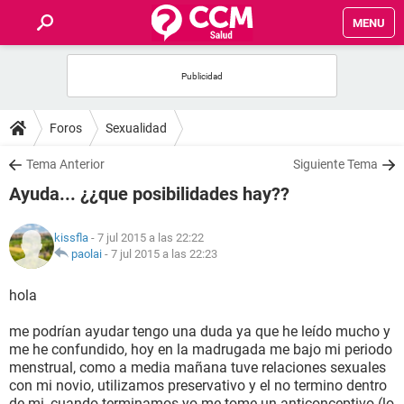
MENU
INICIO
FOROS
Foros
Sexualidad
SALUD
Tema Anterior
Siguiente Tema
Ayuda... ¿¿que posibilidades hay??
FAMILIA
kissfla
- 7 jul 2015 a las 22:22
NUTRICIÓN
paolai
-
7 jul 2015 a las 22:23
hola
BIENESTAR
me podrían ayudar tengo una duda ya que he leído mucho y
SEXUALIDAD
me he confundido, hoy en la madrugada me bajo mi periodo
menstrual, como a media mañana tuve relaciones sexuales
con mi novio, utilizamos preservativo y el no termino dentro
GLOSARIO
de mi, cuando terminamos yo me tome un anticonceptivo (lo