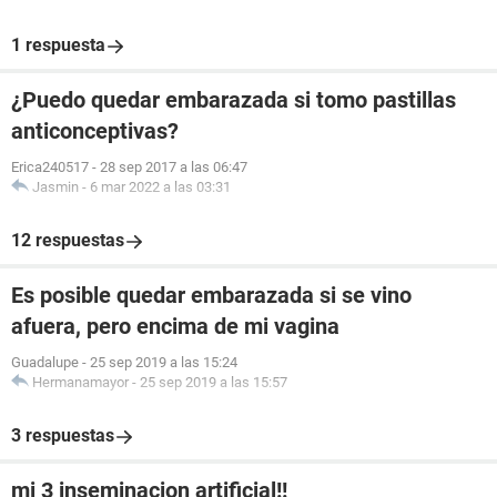
1 respuesta
¿Puedo quedar embarazada si tomo pastillas
anticonceptivas?
Erica240517
-
28 sep 2017 a las 06:47
Jasmin
-
6 mar 2022 a las 03:31
12 respuestas
Es posible quedar embarazada si se vino
afuera, pero encima de mi vagina
Guadalupe
-
25 sep 2019 a las 15:24
Hermanamayor
-
25 sep 2019 a las 15:57
3 respuestas
mi 3 inseminacion artificial!!