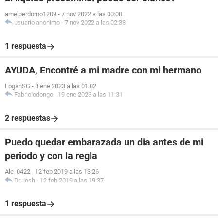
amelperdomo1209
-
7 nov 2022 a las 00:00
usuario anónimo
-
7 nov 2022 a las 02:38
1 respuesta
AYUDA, Encontré a mi madre con mi hermano
LoganSG
-
8 ene 2023 a las 01:02
Fabriciodongo
-
19 ene 2023 a las 11:31
2 respuestas
Puedo quedar embarazada un dia antes de mi
periodo y con la regla
Ale_0422
-
12 feb 2019 a las 13:26
Dr.Josh
-
12 feb 2019 a las 19:37
1 respuesta