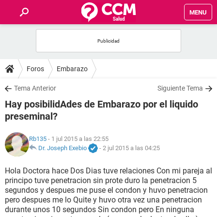
MENU
INICIO
FOROS
Foros
Embarazo
SALUD
Tema Anterior
Siguiente Tema
Hay posibilidAdes de Embarazo por el liquido
FAMILIA
preseminal?
NUTRICIÓN
Rb135
- 1 jul 2015 a las 22:55
Dr. Joseph Exebio
-
2 jul 2015 a las 04:25
BIENESTAR
Hola Doctora hace Dos Dias tuve relaciones Con mi pareja al
principo tuve penetracion sin prote duro la penetracion 5
SEXUALIDAD
segundos y despues me puse el condon y huvo penetracion
pero despues me lo Quite y huvo otra vez una penetracion
durante unos 10 segundos Sin condon pero En ninguna
GLOSARIO