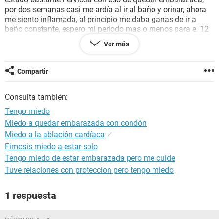
por dos semanas casi me ardía al ir al baño y orinar, ahora
me siento inflamada, al principio me daba ganas de ir a
baño constante, espero mi periodo mas o menos para el 12
de este mes, pero mi periodo es bastante irregular, algunas
Ver más
veces me llega dos veces por mes o se me atrasa semanas,
pero ayer entre al baño y tenia una muy pequeña cantidad
de sangrado a lo que me tranquilice pensando que era mi
Compartir
periodo, me puse un protector esperando a que me llegara
por completo, en este momento me están doliendo los
Consulta también:
ovarios, tengo un poco de cólicos, pero aun no me llega mi
periodo.
Tengo miedo
Miedo a quedar embarazada con condón
Es normal que esto pase? En serio necesito ayuda me da
Miedo a la ablación cardíaca
✓
mucho miedo quedar embarazada.
Fimosis miedo a estar solo
Tengo miedo de estar embarazada pero me cuide
Tuve relaciones con proteccion pero tengo miedo
1 respuesta