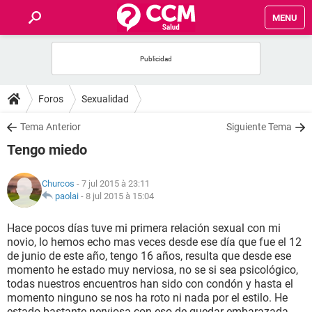
MENU
INICIO
FORUMS
Foros
Sexualidad
SALUD
Tema Anterior
Siguiente Tema
Tengo miedo
FAMILIA
Churcos
- 7 jul 2015 à 23:11
NUTRICIÓN
paolai
-
8 jul 2015 à 15:04
Hace pocos días tuve mi primera relación sexual con mi
BIENESTAR
novio, lo hemos echo mas veces desde ese día que fue el 12
de junio de este año, tengo 16 años, resulta que desde ese
SEXUALIDAD
momento he estado muy nerviosa, no se si sea psicológico,
todas nuestros encuentros han sido con condón y hasta el
momento ninguno se nos ha roto ni nada por el estilo. He
GLOSARIO
estado bastante nerviosa con eso de quedar embarazada,