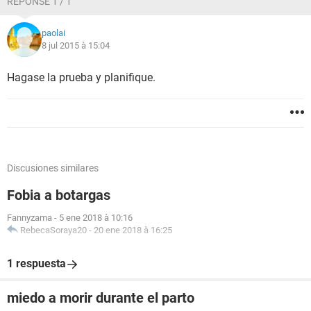
RÉPONSE 1 / 1
paolai
8 jul 2015 à 15:04
Hagase la prueba y planifique.
Discusiones similares
Fobia a botargas
Fannyzama
-
5 ene 2018 à 10:16
RebecaSoraya20
-
20 ene 2018 à 16:25
1 respuesta
miedo a morir durante el parto