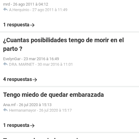
mrd
-
26 ago 2011 à 04:12
A.Herquinio
-
27 ago 2011 à 11:49
1 respuesta
¿Cuantas posibilidades tengo de morir en el
parto ?
EvelynGar
-
23 mar 2016 à 16:49
DRA. MARNET
-
30 mar 2016 à 11:01
4 respuestas
Tengo miedo de quedar embarazada
Ana.mf
-
26 jul 2020 à 15:13
Hermanamayor
-
26 jul 2020 à 15:17
1 respuesta