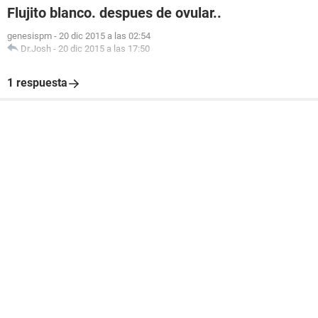
Flujito blanco. despues de ovular..
genesispm
-
20 dic 2015 a las 02:54
Dr.Josh
-
20 dic 2015 a las 17:50
1 respuesta