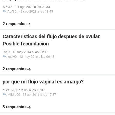
ALY30_
-
31 ago 2023 a las 08:33
ALY30_
-
2 sep 2023 a las 18:45
2 respuestas
Caracteristicas del flujo despues de ovular.
Posible fecundacion
Eve!!!
-
18 may 2014 a las 01:39
luxli90
-
12 may 2016 a las 06:43
2 respuestas
por que mi flujo vaginal es amargo?
duer
-
28 jun 2012 a las 19:37
Mildre00
-
18 abr 2016 a las 17:37
3 respuestas