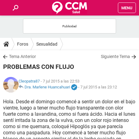
MENU
INICIO
FOROS
Foros
Sexualidad
SALUD
Tema Anterior
Siguiente Tema
PROBLEMAS CON FLUJO
FAMILIA
Cleopatra87
- 7 jul 2015 a las 22:53
NUTRICIÓN
Dra. Marlene Huancahuari
-
7 jul 2015 a las 23:12
Hola. Desde el domingo comencé a sentir un dolor en el bajo
BIENESTAR
vientre, luego a tener mucho flujo transparente con olor
fuerte como a lavandina, como si fuera ácido. Hacia el lunes
SEXUALIDAD
sentí irritada la zona de la vulva, con un color rojo intenso
como si me quemara, coloqué Hipoglós ya que parecía
como una paspadura. Hoy comencé a tener mucho flujo
GLOSARIO
blanco de un aspecto similar al de la leche cuajada en