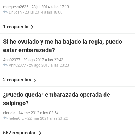
marqueza2636
-
23 jul 2014 a las 17:13
Dr.Josh
-
23 jul 2014 a las 18:00
1 respuesta
Si he ovulado y me ha bajado la regla, puedo
estar embarazada?
Ann02077
-
29 ago 2017 a las 22:43
Ann02077
-
29 ago 2017 a las 23:23
2 respuestas
¿Puedo quedar embarazada operada de
salpingo?
claudia
-
14 ene 2012 a las 02:54
helenC.L.
-
22 mar 2021 a las 21:22
567 respuestas