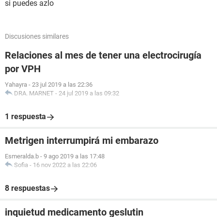
si puedes azlo
Discusiones similares
Relaciones al mes de tener una electrocirugía
por VPH
Yahayra
-
23 jul 2019 a las 22:36
DRA. MARNET
-
24 jul 2019 a las 09:32
1 respuesta
Metrigen interrumpirá mi embarazo
Esmeralda.b
-
9 ago 2019 a las 17:48
Sofia
-
16 nov 2022 a las 22:06
8 respuestas
inquietud medicamento geslutin