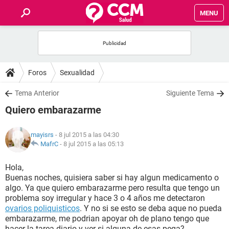
MENU
INICIO
FOROS
Foros
Sexualidad
SALUD
Tema Anterior
Siguiente Tema
Quiero embarazarme
FAMILIA
mayisrs
- 8 jul 2015 a las 04:30
NUTRICIÓN
MafrC
-
8 jul 2015 a las 05:13
Hola,
BIENESTAR
Buenas noches, quisiera saber si hay algun medicamento o
algo. Ya que quiero embarazarme pero resulta que tengo un
SEXUALIDAD
problema soy irregular y hace 3 o 4 años me detectaron
ovarios poliquisticos
. Y no si se esto se deba aque no pueda
embarazarme, me podrian apoyar oh de plano tengo que
GLOSARIO
hacer la tarea diario y ver si alguna de esas pega?