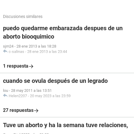
Discusiones similares
puedo quedarme embarazada despues de un
aborto biooquimico
sjm24
-
28 ene 2013 a las 18:28
c-salinas
-
28 ene 2013 a las 23:44
1 respuesta
cuando se ovula después de un legrado
lou
-
28 may 2011 a las 13:51
Helen2207
-
20 may 2023 a las 23:59
27 respuestas
Tuve un aborto y ha la semana tuve relaciones,