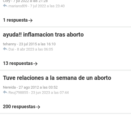
Cory
-
7 jul 2022 a las 21:28
mariarod09
-
7 jul 2022 a las 23:40
1 respuesta
ayuda!! inflamacion tras aborto
tehanny
-
23 jul 2015 a las 16:10
Dai
-
8 abr 2023 a las 06:05
13 respuestas
Tuve relaciones a la semana de un aborto
Nereida
-
27 ago 2012 a las 03:52
Reuj798855
-
23 jun 2023 a las 07:44
200 respuestas