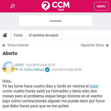
MENU
INICIO
FOROS
Foros
El sistema de salud
SALUD
Tema Anterior
Siguiente Tema
Aborto
FAMILIA
Uli223
- 9 jul 2015 a las 02:33
NUTRICIÓN
Dr. Carlos Salinas
-
9 jul 2015 a las 04:06
Hola,
BIENESTAR
Yo las tome hace cuatro días y tardó en venirse el
bebé
como cuatro horas salió ya formadito y tenía sólo dos
SEXUALIDAD
meses pero el problema esque tengo dolores en el vientre
bajo cómo contracciones alguien me puede decir por favor
que debo hacer para que se me quiten
GLOSARIO