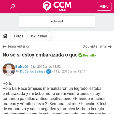
MENU
INICIO
FOROS
Foros
Sexualidad
SALUD
Tema Anterior
Siguiente Tema
No se si estoy embarazada o que
Resuelto
FAMILIA
Barbie00
- 9 jul 2015 a las 13:52
NUTRICIÓN
Dr. Carlos Salinas
-
11 jul 2015 a las 13:17
Hola,
BIENESTAR
Hola Dr. Hace 3meses me realizaron un legrado ,estaba
embarazada y mi bebe murió en mi vientre ,pues estoy
SEXUALIDAD
tomando pastillas anticonceptiva pero EH tenido muchos
mareos y vómitos llevó 2. Semana así me EH hecho 3 test
de embarazo y salen negativo y también Mr bajo la regla
GLOSARIO
anteriormente cuando estuve embarazada también me bajo