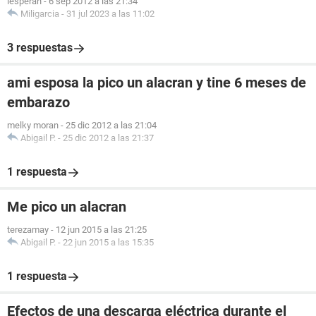
lesperan
-
6 sep 2012 a las 21:34
Miligarcia
-
31 jul 2023 a las 11:02
3 respuestas
ami esposa la pico un alacran y tine 6 meses de
embarazo
melky moran
-
25 dic 2012 a las 21:04
Abigail P.
-
25 dic 2012 a las 21:37
1 respuesta
Me pico un alacran
terezamay
-
12 jun 2015 a las 21:25
Abigail P.
-
22 jun 2015 a las 15:35
1 respuesta
Efectos de una descarga eléctrica durante el