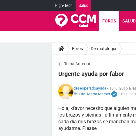
High-Tech
Salud
FOROS
SALUD
Foros
Dermatologia
Tema Anterior
Urgente ayuda por fabor
desesperadoayuda
- 10 jul 2015 a la
Dra. Marta Marnet
-
10 jul 20
Hola, xfavor necesito que alguien m
los brazos y piernas . últimamente 
cada día mis brazos se manchan mas
ayudarme. Please