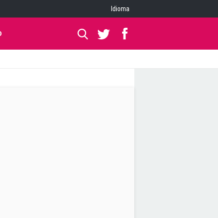
Idioma
O