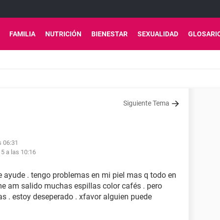
FAMILIA
NUTRICIÓN
BIENESTAR
SEXUALIDAD
GLOSARI
Siguiente Tema
s 06:31
15 a las 10:16
e ayude . tengo problemas en mi piel mas q todo en
me am salido muchas espillas color cafés . pero
 . estoy deseperado . xfavor alguien puede