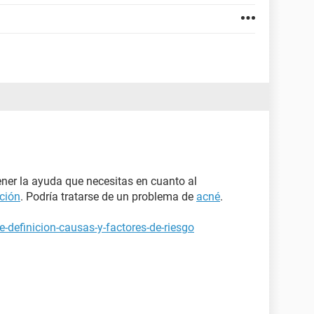
ner la ayuda que necesitas en cuanto al
ción
. Podría tratarse de un problema de
acné
.
-definicion-causas-y-factores-de-riesgo