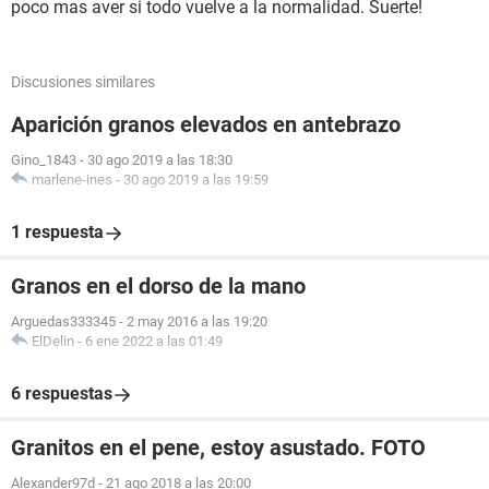
poco mas aver si todo vuelve a la normalidad. Suerte!
Discusiones similares
Aparición granos elevados en antebrazo
Gino_1843
-
30 ago 2019 a las 18:30
marlene-ines
-
30 ago 2019 a las 19:59
1 respuesta
Granos en el dorso de la mano
Arguedas333345
-
2 may 2016 a las 19:20
ElDelin
-
6 ene 2022 a las 01:49
6 respuestas
Granitos en el pene, estoy asustado. FOTO
Alexander97d
-
21 ago 2018 a las 20:00