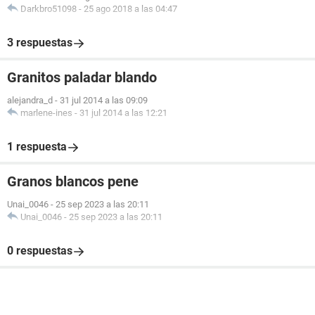
Darkbro51098
-
25 ago 2018 a las 04:47
3 respuestas
Granitos paladar blando
alejandra_d
-
31 jul 2014 a las 09:09
marlene-ines
-
31 jul 2014 a las 12:21
1 respuesta
Granos blancos pene
Unai_0046
-
25 sep 2023 a las 20:11
Unai_0046
-
25 sep 2023 a las 20:11
0 respuestas