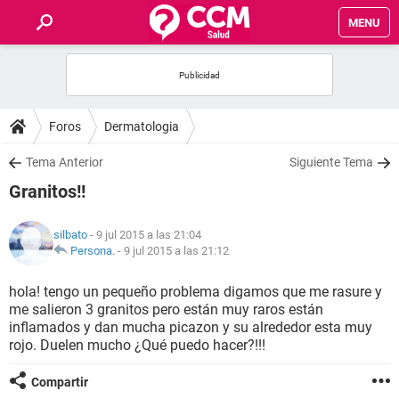
MENU
INICIO
FOROS
Foros
Dermatologia
SALUD
Tema Anterior
Siguiente Tema
Granitos!!
FAMILIA
silbato
- 9 jul 2015 a las 21:04
NUTRICIÓN
Persona.
-
9 jul 2015 a las 21:12
hola! tengo un pequeño problema digamos que me rasure y
BIENESTAR
me salieron 3 granitos pero están muy raros están
inflamados y dan mucha picazon y su alrededor esta muy
SEXUALIDAD
rojo. Duelen mucho ¿Qué puedo hacer?!!!
Compartir
GLOSARIO