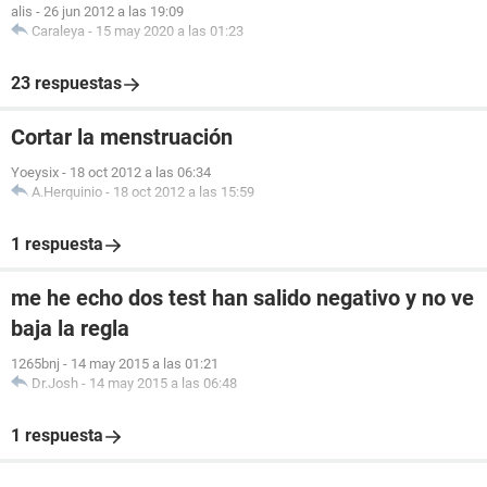
alis
-
26 jun 2012 a las 19:09
Caraleya
-
15 may 2020 a las 01:23
23 respuestas
Cortar la menstruación
Yoeysix
-
18 oct 2012 a las 06:34
A.Herquinio
-
18 oct 2012 a las 15:59
1 respuesta
me he echo dos test han salido negativo y no ve
baja la regla
1265bnj
-
14 may 2015 a las 01:21
Dr.Josh
-
14 may 2015 a las 06:48
1 respuesta