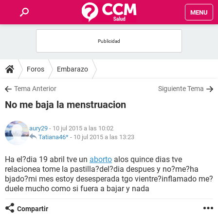
MENU
INICIO
FOROS
Foros
Embarazo
SALUD
Tema Anterior
Siguiente Tema
No me baja la menstruacion
FAMILIA
aury29
- 10 jul 2015 a las 10:02
NUTRICIÓN
Tatiana46*
-
10 jul 2015 a las 13:23
Ha el?dia 19 abril tve un
aborto
alos quince dias tve
BIENESTAR
relacionea tome la pastilla?del?dia despues y no?me?ha
bjado?mi mes estoy desesperada tgo vientre?inflamado me?
SEXUALIDAD
duele mucho como si fuera a bajar y nada
Compartir
GLOSARIO