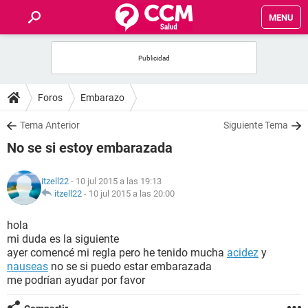
MENU
INICIO
FOROS
Foros
Embarazo
SALUD
Tema Anterior
Siguiente Tema
No se si estoy embarazada
FAMILIA
itzell22
- 10 jul 2015 a las 19:13
NUTRICIÓN
itzell22
-
10 jul 2015 a las 20:00
hola
BIENESTAR
mi duda es la siguiente
ayer comencé mi regla pero he tenido mucha
acidez
y
SEXUALIDAD
nauseas
no se si puedo estar embarazada
me podrían ayudar por favor
GLOSARIO