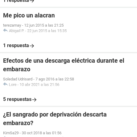
1 respuesta
Me pico un alacran
terezamay
-
12 jun 2015 a las 21:25
Abigail P.
-
22 jun 2015 a las 15:35
1 respuesta
Efectos de una descarga eléctrica durante el
embarazo
Soledad Udrisard
-
7 ago 2016 a las 22:58
Lore
-
10 abr 2021 a las 21:56
5 respuestas
¿El sangrado por deprivación descarta
embarazo?
KimSa29
-
30 oct 2018 a las 01:56