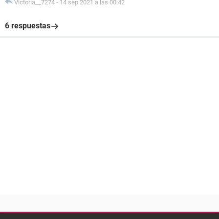
Victoria__7274
-
14 sep 2021 a las 00:42
6 respuestas