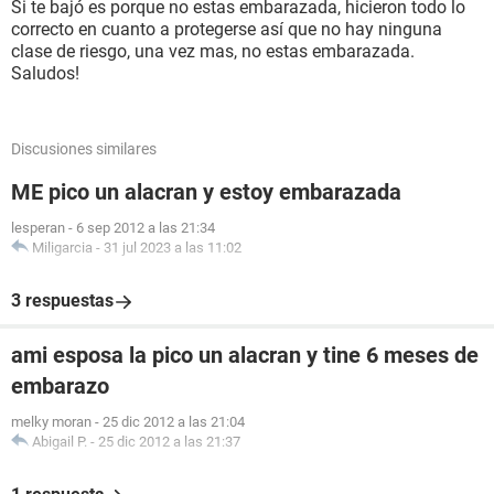
Si te bajó es porque no estas embarazada, hicieron todo lo
correcto en cuanto a protegerse así que no hay ninguna
clase de riesgo, una vez mas, no estas embarazada.
Saludos!
Discusiones similares
ME pico un alacran y estoy embarazada
lesperan
-
6 sep 2012 a las 21:34
Miligarcia
-
31 jul 2023 a las 11:02
3 respuestas
ami esposa la pico un alacran y tine 6 meses de
embarazo
melky moran
-
25 dic 2012 a las 21:04
Abigail P.
-
25 dic 2012 a las 21:37