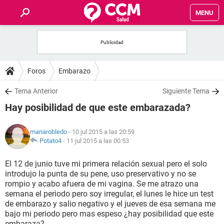
MENU
INICIO
FOROS
Foros
Embarazo
SALUD
Tema Anterior
Siguiente Tema
Hay posibilidad de que este embarazada?
FAMILIA
mariarobledo
- 10 jul 2015 a las 20:59
NUTRICIÓN
Potato4
-
11 jul 2015 a las 00:53
El 12 de junio tuve mi primera relación sexual pero el solo
BIENESTAR
introdujo la punta de su pene, uso preservativo y no se
rompio y acabo afuera de mi vagina. Se me atrazo una
SEXUALIDAD
semana el periodo pero soy irregular, el lunes le hice un test
de embarazo y salio negativo y el jueves de esa semana me
bajo mi periodo pero mas espeso ¿hay posibilidad que este
GLOSARIO
embaraza?