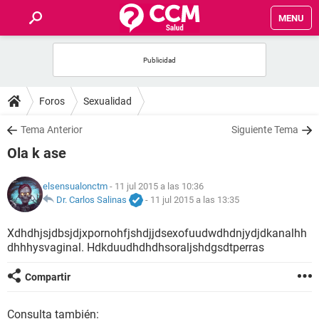
MENU
INICIO
FOROS
Foros
Sexualidad
SALUD
Tema Anterior
Siguiente Tema
Ola k ase
FAMILIA
elsensualonctm
- 11 jul 2015 a las 10:36
NUTRICIÓN
Dr. Carlos Salinas
-
11 jul 2015 a las 13:35
Xdhdhjsjdbsjdjxpornohfjshdjjdsexofuudwdhdnjydjdkanalhh
BIENESTAR
dhhhysvaginal. Hdkduudhdhdhsoraljshdgsdtperras
SEXUALIDAD
Compartir
GLOSARIO
Consulta también: