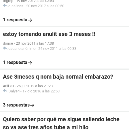
Ingrep
-
19 nov 2017 a las 03:54
c-salinas
-
20 nov 2017 a las 00:50
1 respuesta
estoy tomando anulit ase 3 meses !!
donce
-
23 nov 2011 a las 17:38
usuario anónimo
-
24 nov 2011 a las 00:33
1 respuesta
Ase 3meses q nom baja normal embarazo?
Ariii <3
-
26 jul 2012 a las 21:23
Dalyeri
-
17 dic 2016 a las 22:53
3 respuestas
Quiero saber por qué me sigue saliendo leche
so ya ase tres años tube a mi hijo